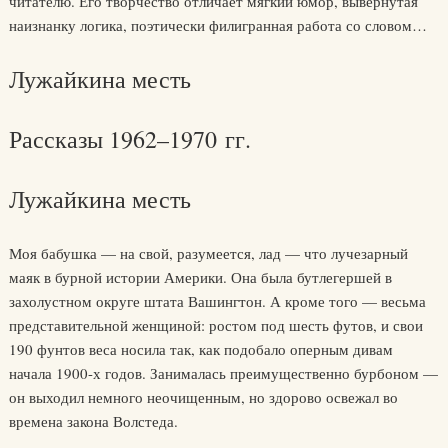
читателю. Его творчество отличает мягкий юмор, вывернутая
наизнанку логика, поэтически филигранная работа со словом…
Лужайкина месть
Рассказы 1962–1970 гг.
Лужайкина месть
Моя бабушка — на свой, разумеется, лад — что лучезарный
маяк в бурной истории Америки. Она была бутлегершей в
захолустном округе штата Вашингтон. А кроме того — весьма
представительной женщиной: ростом под шесть футов, и свои
190 фунтов веса носила так, как подобало оперным дивам
начала 1900-х годов. Занималась преимущественно бурбоном —
он выходил немного неочищенным, но здорово освежал во
времена закона Волстеда.