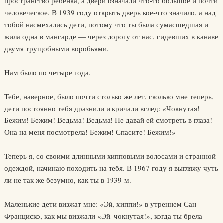
пространство ребенка, а двери означали что-то большое и почти
человеческое. В 1939 году открыть дверь кое-что значило, а над
тобой насмехались дети, потому что ты была сумасшедшая и
жила одна в мансарде — через дорогу от нас, сидевших в канаве
двумя трущобными воробьями.
Нам было по четыре года.
Тебе, наверное, было почти столько же лет, сколько мне теперь,
дети постоянно тебя дразнили и кричали вслед: «Чокнутая!
Бежим! Бежим! Ведьма! Ведьма! Не давай ей смотреть в глаза!
Она на меня посмотрела! Бежим! Спасите! Бежим!»
Теперь я, со своими длинными хипповыми волосами и странной
одеждой, начинаю походить на тебя. В 1967 году я выгляжу чуть
ли не так же безумно, как ты в 1939-м.
Маленькие дети визжат мне: «Эй, хиппи!» в утреннем Сан-
Франциско, как мы визжали «Эй, чокнутая!», когда ты брела