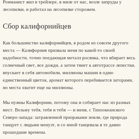
Роиманист жил в трейлере, в миле от нас, возле запруды у
лесопилки, и работал на лесопилке сторожем.
Сбор калифорнийцев
Как большинство калифорнийцев, я родом из совсем другого
места — Калифорния призвала меня по какой-то своей
надобности, точно поедающая металл росянка, что вбирает весь
солнечный свет, все дожди, а затем тянет к автотрассе лепестки,
впускает в себя автомобили, миллионы машин в один-
единственный цветок, аромат которого перебивается заторами,
но места хватит еще на миллионы.
Мы нужны Калифорнии, потому она и собирает нас из разных
мест. Возьму тебя, тебя и тебя — и меня, с Тихоокеанского
Северо-запада: затравленной призраками земли, где природа
танцует с людьми менуэт, и со мной танцевала в те давно
прошедшие времена.