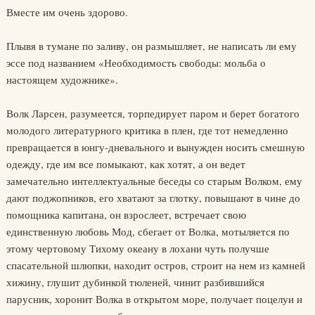
Вместе им очень здорово.
Плывя в тумане по заливу, он размышляет, не написать ли ему
эссе под названием «Необходимость свободы: мольба о
настоящем художнике».
Волк Ларсен, разумеется, торпедирует паром и берет богатого
молодого литературного критика в плен, где тот немедленно
превращается в юнгу-дневального и вынужден носить смешную
одежду, где им все помыкают, как хотят, а он ведет
замечательно интеллектуальные беседы со старым Волком, ему
дают поджопников, его хватают за глотку, повышают в чине до
помощника капитана, он взрослеет, встречает свою
единственную любовь Мод, сбегает от Волка, мотыляется по
этому чертовому Тихому океану в лохани чуть получше
спасательной шлюпки, находит остров, строит на нем из камней
хижину, глушит дубинкой тюленей, чинит разбившийся
парусник, хоронит Волка в открытом море, получает поцелуи и