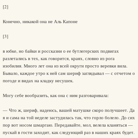
[2]
Конечно, никакой она не Аль Капоне
[3]
в юбке, но байки и россказни о ее бутлегерских подвигах
разлетались в тех, как говорится, краях, словно из рога
изобилия. Много лет она из всей округи просто веревки вила.
Бывало, каждое утро к ней сам шериф заглядывал — с отчетом о
погоде и видах на кладку несушек.
Могу себе вообразить, как она с ним разговаривала:
— Что ж, шериф, надеюсь, вашей матушке скоро получшеет. Да
я и сама на той неделе застудилась так, что горло болело. До сих
пор вот носом шмаргаю. Передавайте, мол, велела кланяться —
пускай в гости заходит, как следующий раз в наших краях будет.