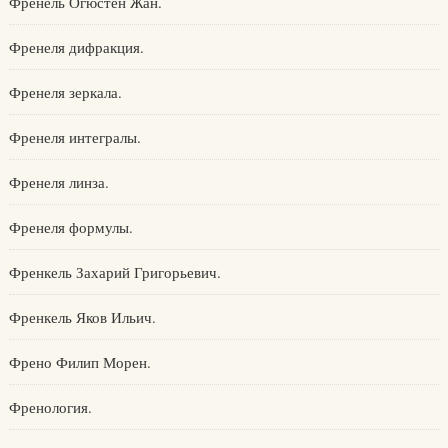
Френель Огюстен Жан.
Френеля дифракция.
Френеля зеркала.
Френеля интегралы.
Френеля линза.
Френеля формулы.
Френкель Захарий Григорьевич.
Френкель Яков Ильич.
Френо Филип Морен.
Френология.