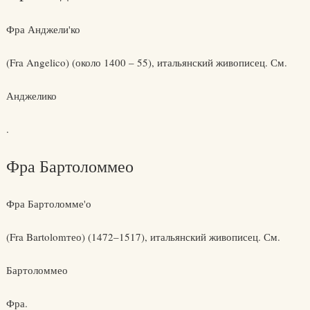
Фра Анджели'ко
(Fra Angelico) (около 1400 – 55), итальянский живописец. См.
Анджелико
.
Фра Бартоломмео
Фра Бартоломме'о
(Fra Bartolomтео) (1472–1517), итальянский живописец. См.
Бартоломмео
Фра.