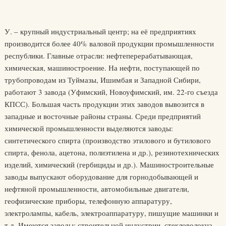
У. – крупный индустриальный центр; на её предприятиях
производится более 40% валовой продукции промышленности
республики. Главные отрасли: нефтеперерабатывающая,
химическая, машиностроение. На нефти, поступающей по
трубопроводам из Туймазы, Ишимбая и Западной Сибири,
работают 3 завода (Уфимский, Новоуфимский, им. 22-го съезда
КПСС). Большая часть продукции этих заводов вывозится в
западные и восточные районы страны. Среди предприятий
химической промышленности выделяются заводы:
синтетического спирта (производство этилового и бутилового
спирта, фенола, ацетона, полиэтилена и др.), резинотехнических
изделий, химический (гербициды и др.). Машиностроительные
заводы выпускают оборудование для горнодобывающей и
нефтяной промышленности, автомобильные двигатели,
геофизические приборы, телефонную аппаратуру,
электролампы, кабель, электроаппаратуру, пишущие машинки и
т.д. Имеются заводы: строительной индустрии, стекловолокна,