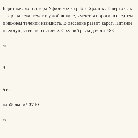
Берёт начало из озера Уфимское в хребте Уралтау. В верховьях
– горная река, течёт в узкой долине, имеются пороги; в среднем
и нижнем течении извилиста. В бассейне развит карст. Питание
преимущественно снеговое. Средний расход воды 388
м
3
/сек,
наибольший 3740
м