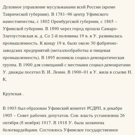
Духовное управление мусульманами всей России (кроме
Таврической губернии). В 1781–96 центр Уфимского
наместничества, с 1802 Оренбургской губернии, с 1865 –
Уфимской губернии. В 1890 через город прошла Самаро-
Златоустовская ж. д. Со 2-й половины 19 в. в У. развивалась
промышленность. К концу 19 в. было около 30 фабрично-
заводских предприятий (металлообработка и пищевая
промышленность). В 1895 возникла социал-демократическая
группа. В 1900 для совещаний с местными социал-демократами
У. дважды посетил В. И. Ленин. В 1900–01 в У. жила в ссылке Н.
К.
Крупская .
В 1903 был образован Уфимский комитет РСДРП, в декабре
1905 – Совет рабочих депутатов. Сов. власть установлена 26
октября (8 ноября) 1917. В 1918 У. была захвачена
белогвардейцами. Состоялось Уфимское государственное