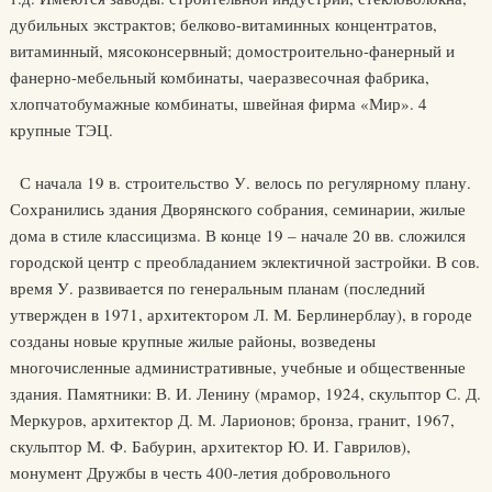
дубильных экстрактов; белково-витаминных концентратов,
витаминный, мясоконсервный; домостроительно-фанерный и
фанерно-мебельный комбинаты, чаеразвесочная фабрика,
хлопчатобумажные комбинаты, швейная фирма «Мир». 4
крупные ТЭЦ.
С начала 19 в. строительство У. велось по регулярному плану.
Сохранились здания Дворянского собрания, семинарии, жилые
дома в стиле классицизма. В конце 19 – начале 20 вв. сложился
городской центр с преобладанием эклектичной застройки. В сов.
время У. развивается по генеральным планам (последний
утвержден в 1971, архитектором Л. М. Берлинерблау), в городе
созданы новые крупные жилые районы, возведены
многочисленные административные, учебные и общественные
здания. Памятники: В. И. Ленину (мрамор, 1924, скульптор С. Д.
Меркуров, архитектор Д. М. Ларионов; бронза, гранит, 1967,
скульптор М. Ф. Бабурин, архитектор Ю. И. Гаврилов),
монумент Дружбы в честь 400-летия добровольного