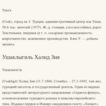
Уша'к
(Usak), город на З. Турции, административный центр ила Ушак.
58,6 тыс. жителей (1975), Ж.-д. станция, узел шоссейных дорог.
Текстильная, пищевая (в т. ч. сахарная) промышленность;
ковроткачество, кожевенное производство. Близ У. –. добыча
лигнита.
Ушаклыгиль Халид Зия
Ушаклыги'ль
(Usakhgil) Халид Зия (31.7.1866, Стамбул, – 27.3.1945, там же),
турецкий писатель и государсвенный деятель. Один из видных
представителей литературного направления «Сервети-фюнун»,
основоположник турецкого романа и новеллы европейского
типа. Издавал первую в Измире ежедневную газету «Хизмет»