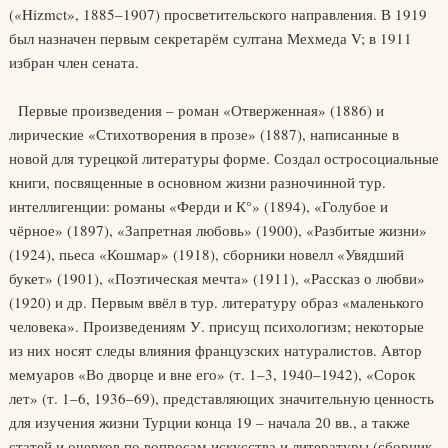
(«Hizmct», 1885–1907) просветительского направления. В 1919
был назначен первым секретарём султана Мехмеда V; в 1911
избран член сената.
Первые произведения – роман «Отверженная» (1886) и
лирические «Стихотворения в прозе» (1887), написанные в
новой для турецкой литературы форме. Создал остросоциальные
книги, посвященные в основном жизни разночинной тур.
интеллигенции: романы «Ферди и К°» (1894), «Голубое и
чёрное» (1897), «Запретная любовь» (1900), «Разбитые жизни»
(1924), пьеса «Кошмар» (1918), сборники новелл «Увядший
букет» (1901), «Поэтическая мечта» (1911), «Рассказ о любви»
(1920) и др. Первым ввёл в тур. литературу образ «маленького
человека». Произведениям У. присущ психологизм; некоторые
из них носят следы влияния французских натуралистов. Автор
мемуаров «Во дворце и вне его» (т. 1–3, 1940–1942), «Сорок
лет» (т. 1–6, 1936–69), представляющих значительную ценность
для изучения жизни Турции конца 19 – начала 20 вв., а также
статей и очерков по вопросам искусства и литературы (сборник