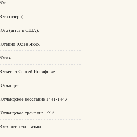
Ют.
Юта (озеро).
Юта (штат в США).
Ютейни Юден Якко.
Ютика.
Юткевич Сергей Иосифович.
Ютландия.
Ютландское восстание 1441-1443.
Ютландское сражение 1916.
Юто-ацтекские языки.