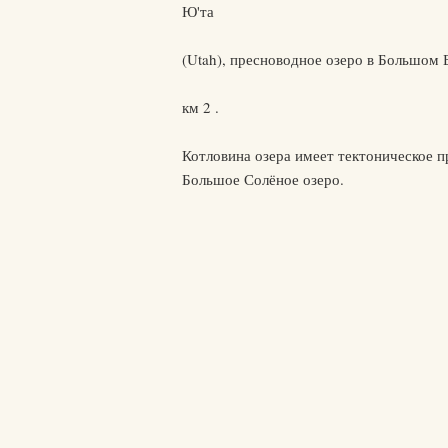
Ю'та
(Utah), пресноводное озеро в Большом 
км 2 .
Котловина озера имеет тектоническое 
Большое Солёное озеро.