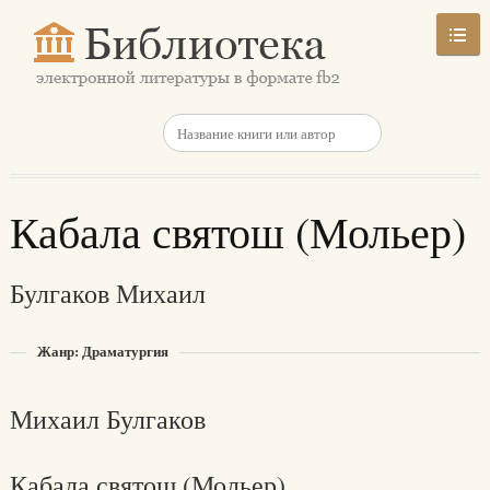
Кабала святош (Мольер)
Булгаков Михаил
Жанр: Драматургия
Михаил Булгаков
Кабала святош (Мольер)