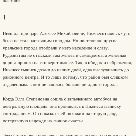
шастают.
1
Некогда, при царе Алексее Михайловиче, Нижнесотьвинск чуть
было не стал настоящим городом. Но постепенно другие
уральские города отобрали у него население и славу.
Рудознатцы не отыскали там железа и самоцветов, а железная
дорога прошла на сто верст южнее. Так, в обидах и небрежении,
Нижнесотьвинск дожил до наших дней, едва выслужившись до
районного центра. И то лишь потому, что район был слишком
отдаленным: в нем не нашлось больше ни одного города.
Когда Элла Степановна сошла с запыленного автобуса на
центральную площадь, она прониклась к Нижнесотьвинску
состраданием. Он показался ей похожим на старую деву,
потерявшую надежду на личное счастье.
Элла Степановна поправила непокорные рыжеватые волосы и