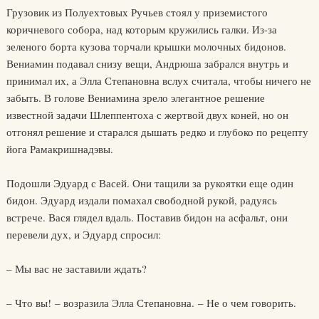
Грузовик из Полуехтовых Ручьев стоял у приземистого
коричневого собора, над которым кружились галки. Из-за
зеленого борта кузова торчали крышки молочных бидонов.
Вениамин подавал снизу вещи, Андрюша забрался внутрь и
принимал их, а Элла Степановна вслух считала, чтобы ничего не
забыть. В голове Вениамина зрело элегантное решение
известной задачи Шлеппентоха с жертвой двух коней, но он
отгонял решение и старался дышать редко и глубоко по рецепту
йога Рамакришнадэвы.
Подошли Эдуард с Васей. Они тащили за рукоятки еще один
бидон. Эдуард издали помахал свободной рукой, радуясь
встрече. Вася глядел вдаль. Поставив бидон на асфальт, они
перевели дух, и Эдуард спросил:
– Мы вас не заставили ждать?
– Что вы! – возразила Элла Степановна. – Не о чем говорить.