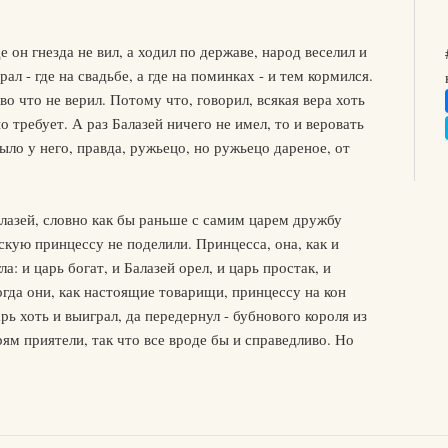
е он гнезда не вил, а ходил по державе, народ веселил и
ал - где на свадьбе, а где на поминках - и тем кормился.
о что не верил. Потому что, говорил, всякая вера хоть
о требует. А раз Балазей ничего не имел, то и веровать
Было у него, правда, ружьецо, но ружьецо дареное, от
алазей, словно как бы раньше с самим царем дружбу
скую принцессу не поделили. Принцесса, она, как и
а: и царь богат, и Балазей орел, и царь простак, и
огда они, как настоящие товарищи, принцессу на кон
рь хоть и выиграл, да передернул - бубнового короля из
ям приятели, так что все вроде бы и справедливо. Но