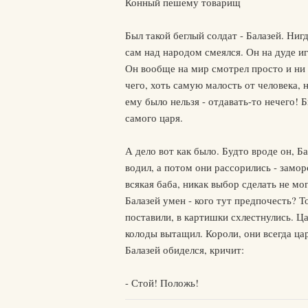
Конный пешему товарищ
Был такой беглый солдат - Балазей. Нигд
сам над народом смеялся. Он на дуде игр
Он вообще на мир смотрел просто и ни в
чего, хоть самую малость от человека, н
ему было нельзя - отдавать-то нечего! 
самого царя.
А дело вот как было. Будто вроде он, Б
водил, а потом они рассорились - замор
всякая баба, никак выбор сделать не могл
Балазей умен - кого тут предпочесть? Т
поставили, в картишки схлестнулись. Ца
колоды вытащил. Короли, они всегда цар
Балазей обиделся, кричит:
- Стой! Положь!