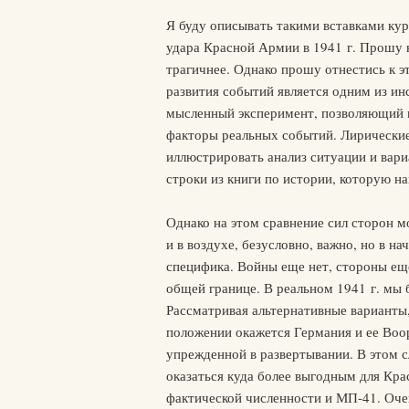
Я буду описывать такими вставками кур
удара Красной Армии в 1941 г. Прошу н
трагичнее. Однако прошу отнестись к э
развития событий является одним из ин
мысленный эксперимент, позволяющий н
факторы реальных событий. Лирически
иллюстрировать анализ ситуации и вари
строки из книги по истории, которую н
Однако на этом сравнение сил сторон 
и в воздухе, безусловно, важно, но в н
специфика. Войны еще нет, стороны ещ
общей границе. В реальном 1941 г. мы
Рассматривая альтернативные варианты, 
положении окажется Германия и ее Воо
упрежденной в развертывании. В этом 
оказаться куда более выгодным для Кра
фактической численности и МП-41. Очен