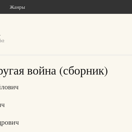
Жанры
ругая война (сборник)
йлович
ич
дрович