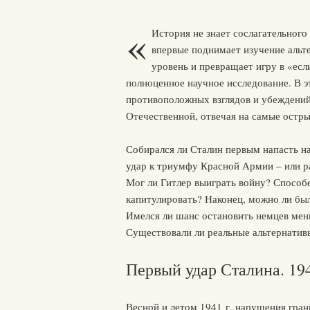
«
История не знает сослагательного
впервые поднимает изучение аль
уровень и превращает игру в «есл
полноценное научное исследование. В 
противоположных взглядов и убеждений
Отечественной, отвечая на самые остры
Собирался ли Сталин первым напасть 
удар к триумфу Красной Армии – или р
Мог ли Гитлер выиграть войну? Способе
капитулировать? Наконец, можно ли бы
Имелся ли шанс остановить немцев мен
Существовали ли реальные альтернатив
Первый удар Сталина. 19
Весной и летом 1941 г. нарушения гра