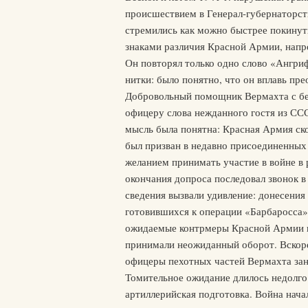
происшествием в Генерал-губернаторс
стремились как можно быстрее покинут
знаками различия Красной Армии, напр
Он повторял только одно слово «Ангриф
нитки: было понятно, что он вплавь пр
Добровольный помощник Вермахта с бел
офицеру слова нежданного гостя из ССС
мысль была понятна: Красная Армия ск
был призван в недавно присоединенных
желанием принимать участие в войне в
окончания допроса последовал звонок в
сведения вызвали удивление: донесения 
готовившихся к операции «Барбаросса»
ожидаемые контрмеры Красной Армии п
принимали неожиданный оборот. Вскоре
офицеры пехотных частей Вермахта зан
Томительное ожидание длилось недолго:
артиллерийская подготовка. Война нач