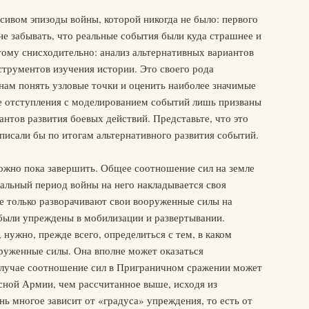
сивом эпизоды войны, которой никогда не было: первого
е забывать, что реальные события были куда страшнее и
тому снисходительно: анализ альтернативных вариантов
струментов изучения истории. Это своего рода
ам понять узловые точки и оценить наиболее значимые
е отступления с моделированием событий лишь призваны
антов развития боевых действий. Представьте, что это
аписали бы по итогам альтернативного развития событий.
можно пока завершить. Общее соотношение сил на земле
ачальный период войны на него накладывается своя
е только разворачивают свои вооруженные силы на
 были упреждены в мобилизации и развертывании.
нужно, прежде всего, определиться с тем, в каком
руженные силы. Она вполне может оказаться
случае соотношение сил в Приграничном сражении может
сной Армии, чем рассчитанное выше, исходя из
ь многое зависит от «градуса» упреждения, то есть от