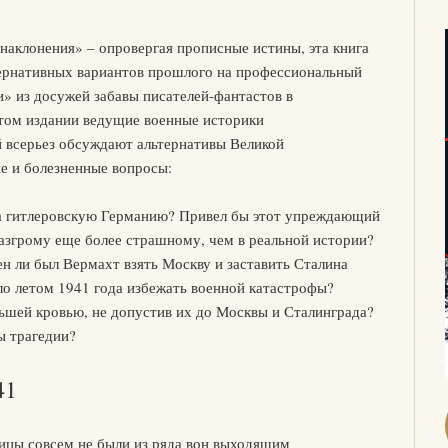
 наклонения» – опровергая прописные истины, эта книга
тернативных вариантов прошлого на профессиональный
и» из досужей забавы писателей-фантастов в
этом издании ведущие военные историки
 всерьез обсуждают альтернативы Великой
е и болезненные вопросы:
на гитлеровскую Германию? Привел бы этот упреждающий
азгрому еще более страшному, чем в реальной истории?
н ли был Вермахт взять Москву и заставить Сталина
ло летом 1941 года избежать военной катастрофы?
ьшей кровью, не допустив их до Москвы и Сталинграда?
ы трагедии?
41
ницы совсем не были из ряда вон выходящим