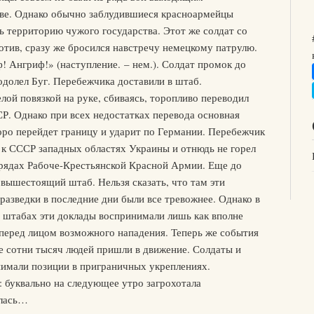
тве. Однако обычно заблудившиеся красноармейцы
ь территорию чужого государства. Этот же солдат со
отив, сразу же бросился навстречу немецкому патрулю.
! Ангриф!» (наступление. – нем.). Солдат промок до
еодолел Буг. Перебежчика доставили в штаб.
ой повязкой на руке, сбиваясь, торопливо переводил
Р. Однако при всех недостатках перевода основная
оро перейдет границу и ударит по Германии. Перебежчик
 к СССР западных областях Украины и отнюдь не горел
 рядах Рабоче-Крестьянской Красной Армии. Еще до
 вышестоящий штаб. Нельзя сказать, что там эти
разведки в последние дни были все тревожнее. Однако в
 штабах эти доклады воспринимали лишь как вполне
еред лицом возможного нападения. Теперь же события
 сотни тысяч людей пришли в движение. Солдаты и
имали позиции в приграничных укреплениях.
 буквально на следующее утро загрохотала
алась…