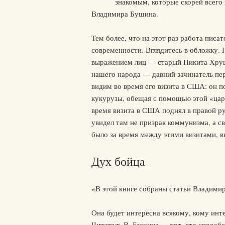
знакомым, которые скорей всего
Владимира Бушина.
Тем более, что на этот раз работа писа
современности. Вглядитесь в обложку. 
выражением лиц — старый Никита Хрущ
нашего народа — давний зачинатель пе
видим во время его визита в США: он п
кукурузы, обещая с помощью этой «цар
время визита в США поднял в правой р
увидел там не призрак коммунизма, а с
было за время между этими визитами, вы
Дух бойца
«В этой книге собраны статьи Владимир
Она будет интересна всякому, кому инт
Читатель В. Бушина — тот, кто способен