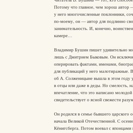
Потому что главное, чем хорош автор —
у него многочисленные поклонники, со
по-моему, он — автор для подлинно св
занимательность. И, конечно, воинствен
камере…
Владимир Бушин пишет удивительно мно
лишь с Дмитрием Быковым. Он исключит
оперировать фактами, именами, биограф
для публикаций у него малотиражные. В
об А. Солженицыне вышла в этом году у
в отцы или даже в деды. Но смелость, н
впечатление, что это написано молодой
свидетельствует о ясной свежести разум
Он родился в семье бывшего царского о
начала Великой Отечественной. С осени
Кёнигсберга. Потом воевал с японцами