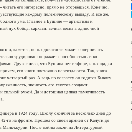
 читать его интересно, прямо не оторвёшься. Конечно,
чувствующие каждому полемическому выпаду. И всё же,
ободного ума. Главное в Бушине — артистизм и
ный дух бойца, сарказм, вечная весна в одиночной
го и, кажется, по плодовитости может соперничать
ельно эрудирован: поражает способностью легко
иями. Другое дело, что Бушина нет в эфире, и площадки
прочем, его книги постоянно переиздаются. Так, книга
же четвертый раз. А ведь по возрасту он годится Быкову
апряженность, звонкость его текстов создают
 и сильной рукой. Да и дотошная цепкая памятливость
а.
фицера в 1924 году. Школу окончил за несколько дней до
 42-го на фронте. Прошёл со своей армией от Калуги до
 в Маньчжурии. После войны закончил Литературный