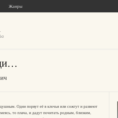
Жанры
оди…
вич
одушным. Одни порвут её в клочья или сожгут и развеют
смеясь, то плача, и дадут почитать родным, близким,