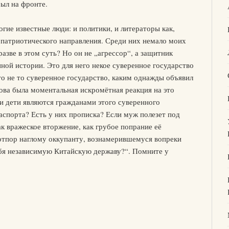
был на фронте.
ие известные люди: и политики, и литераторы как,
, патриотического направления. Среди них немало моих
азве в этом суть? Но он не „агрессор“, а защитник
ной истории. Это для него некое суверенное государство
о не то суверенное государство, каким однажды объявил
кова была моментальная искромётная реакция на это
 и дети являются гражданами этого суверенного
аспорта? Есть у них прописка? Если муж полезет под
как вражеское вторжение, как грубое попрание её
 отпор наглому оккупанту, вознамерившемуся вопреки
бя независимую Китайскую державу?“. Помните у