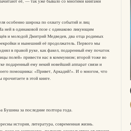
 зачитают её, — так уже бывало со многими книгами
теля особенно широка по охвату событий и лиц
На ней в одинаковой позе с одинаково ликующим
ёв и молодой Дмитрий Медведев, два отца родимых
рекройки и нынешний её продолжатель. Первого мы
однял в правой руке, как факел, подаренный ему початок
ицы полей» привести нас в коммунизм; второй тоже во
уке подаренный ему некий новейший аппарат связи и
воего помощника: «Привет, Аркадий!». И о многом, что
 прочитаете в этой книге.
а Бушина за последние полтора года.
ересны история, литература, современная жизнь.
, даже не соглашаясь, получать удовольствие от чтения.