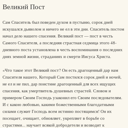
Великий Пост
Сам Спаситель был поведен духом в пустыню, сорок дней
искушался дьяволом и ничего не ел в эти дни. Спаситель постом
начал дело нашего спасения. Великий пост — пост в честь
Самого Спасителя, а последняя страстная седмица этого 48-
дневного поста установлена в честь воспоминания о последних
днях земной жизни, страданиях и смерти Иисуса Христа.
«Что такое этот Великий пост? Он есть драгоценный дар нам
Спасителя нашего, Который Сам постился сорок дней и ночей,
не ел и не пил, дар поистине драгоценный для всех ищущих
спасения, как умертвитель душевных страстей. Словом и
примером Своим Господь узаконил его Своим последователям.
И с какою любовью, какими божественными благодатными
силами служит Господь всем истинно постящимся! Он их
посещает, очищает, обновляет, укрепляет в борьбе со
страстями... научает всякой добродетели и возводит к