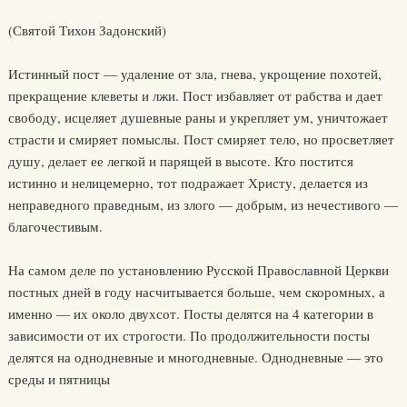
(Святой Тихон Задонский)
Истинный пост — удаление от зла, гнева, укрощение похотей,
прекращение клеветы и лжи. Пост избавляет от рабства и дает
свободу, исцеляет душевные раны и укрепляет ум, уничтожает
страсти и смиряет помыслы. Пост смиряет тело, но просветляет
душу, делает ее легкой и парящей в высоте. Кто постится
истинно и нелицемерно, тот подражает Христу, делается из
неправедного праведным, из злого — добрым, из нечестивого —
благочестивым.
На самом деле по установлению Русской Православной Церкви
постных дней в году насчитывается больше, чем скоромных, а
именно — их около двухсот. Посты делятся на 4 категории в
зависимости от их строгости. По продолжительности посты
делятся на однодневные и многодневные. Однодневные — это
среды и пятницы