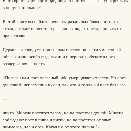
В это время верующим предписано поститься — не употреблять
в пищу "скоромное".
В этой книге вы найдете рецепты различных блюд постного
стола, а также прочтете о различных видах поста, принятых в
православии
Церковь заповедует христианам постоянно вести умеренный
образ жизни, особо выделяя дни и периоды обязательного
воздержания — посты.
«Полезен нам пост телесный, ибо умерщвляет страсти. Но пост
душевный непременно нужен, так что и телесный пост без него
—
ничто. Многие постятся телом, но не постятся душой. Многие
соблюдают пост в пище и питии, но не постятся от злых
помыслов, дел и слов. Какая им от этого польза ?»