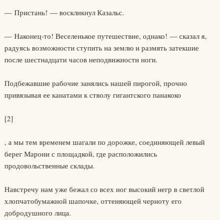
— Пристань! — воскликнул Казальс.
— Наконец-то! Веселенькое путешествие, однако! — сказал я,
радуясь возможности ступить на землю и размять затекшие
после шестнадцати часов неподвижности ноги.
Подбежавшие рабочие занялись нашей пирогой, прочно
привязывая ее канатами к стволу гигантского панакоко
[2]
, а мы тем временем шагали по дорожке, соединяющей левый
берег Марони с площадкой, где расположились
продовольственные склады.
Навстречу нам уже бежал со всех ног высокий негр в светлой
хлопчатобумажной шапочке, оттеняющей черноту его
добродушного лица.