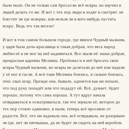
было мало. Он не только сам бросал во всё искры, но научил и
людей делать то же. И вот с тех пор люди и ходят и смотрят: не
блестит ли где искорка, или нельзя ли в кого-нибудь пустить
искру. Ведь это так весело!
И вот в том самом большом городе, где явился Чудный мальчик,
у царя была дочь-красавица и такая добрая, что весь народ
любил её и не мог на неё надивиться. Все звали её: наша добрая,
прекрасная царевна Меллина. Пробовал и в неё бросать свои
искры Чудный мальчик, но искры не долетали до неё или падали
у её ног и гасли. А всё-таки Меллина боялась, и сильно боялась,
этих злых искр. Прежде она, бывало, оденется как ни попало,
что под руку попадёт или что подадут ей. Всё, думает, будет
хорошо, потому что сама хороша. А тут вдруг начала
оглядываться и осматриваться, так что зеркало её, которое до
тех пор стояло одинокое, в пыли, теперь всё просияло от
радости. Всё, что ни надевала она, всё оглядывала, не разорвано
ли где, нет ли пятнышка, да не будет ли сидеть на ней коробом.