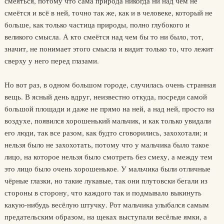
смеяться, потому что сама природа никогда ни над чем не
смеётся и всё в ней, точно так же, как и в человеке, который не
больше, как только частица природы, полно глубокого и
великого смысла. А кто смеётся над чем бы то ни было, тот,
значит, не понимает этого смысла и видит только то, что лежит
сверху у него перед глазами.
Но вот раз, в одном большом городе, случилась очень странная
вещь. В ясный день вдруг, неизвестно откуда, посреди самой
большой площади и даже не прямо на ней, а над ней, просто на
воздухе, появился хорошенький мальчик, и как только увидали
его люди, так все разом, как будто сговорились, захохотали; и
нельзя было не захохотать, потому что у мальчика было такое
лицо, на которое нельзя было смотреть без смеху, а между тем
это лицо было очень хорошенькое. У мальчика были отличные
чёрные глазки, но такие лукавые, так они плутовски бегали из
стороны в сторону, что каждого так и подмывало выкинуть
какую-нибудь весёлую штучку. Рот мальчика улыбался самым
предательским образом, на щеках выступали весёлые ямки, а