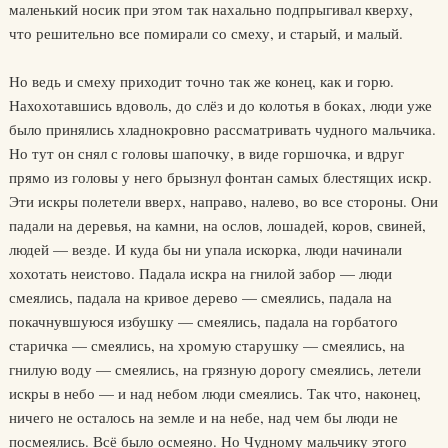
маленький носик при этом так нахально подпрыгивал кверху,
что решительно все помирали со смеху, и старый, и малый.
Но ведь и смеху приходит точно так же конец, как и горю.
Нахохотавшись вдоволь, до слёз и до колотья в боках, люди уже
было принялись хладнокровно рассматривать чудного мальчика.
Но тут он снял с головы шапочку, в виде горшочка, и вдруг
прямо из головы у него брызнул фонтан самых блестящих искр.
Эти искры полетели вверх, направо, налево, во все стороны. Они
падали на деревья, на камни, на ослов, лошадей, коров, свиней,
людей — везде. И куда бы ни упала искорка, люди начинали
хохотать неистово. Падала искра на гнилой забор — люди
смеялись, падала на кривое дерево — смеялись, падала на
покачнувшуюся избушку — смеялись, падала на горбатого
старичка — смеялись, на хромую старушку — смеялись, на
гнилую воду — смеялись, на грязную дорогу смеялись, летели
искры в небо — и над небом люди смеялись. Так что, наконец,
ничего не осталось на земле и на небе, над чем бы люди не
посмеялись. Всё было осмеяно. Но Чудному мальчику этого