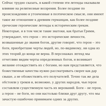
Сейчас трудно сказать, в какой степени эти легенды оказывали
влияние на религиозные воззрения. Более поздние по
происхождению и утонченные в поэтическом смысле, они имеют
такое же отношение к древним германцам, как более поздние
греческие героические легенды к историческим грекам.
Некоторые, и в том числе такие знатоки, как братья Гримм,
утверждают, что герои – это исторические личности,
возвышенные до звания богов, другие говорят, что герои – это
боги, приобретшие черты людей, но, по-видимому, ни одна из
этих теорий до конца не верна. В персонажах легенд мы
отчетливо видим черты определенных богов, и возникает
желание отождествить их с богами, но нам представляется, что
божественные качества нужно рассматривать скорее как дар
свыше, а не обожествлять его получателей. Точно так же дела
обстояли у греков и, возможно, у других народов, чьи герои
составляли существенную часть их верований. Боги – не герои,
а герои – не боги, но они настолько близки друг другу, что мы
зачастую ошибочно принимаем одних за других.