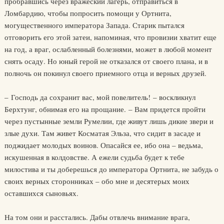
пробравшись через вражеский лагерь, отправиться в
Ломбардию, чтобы попросить помощи у Ортнита,
могущественного императора Запада. Старик пытался
отговорить его этой затеи, напоминая, что провизии хватит еще
на год, а враг, ослабленный болезнями, может в любой момент
снять осаду. Но юный герой не отказался от своего плана, и в
полночь он покинул своего приемного отца и верных друзей.
– Господь да сохранит вас, мой повелитель! – воскликнул
Берхтунг, обнимая его на прощание. – Вам придется пройти
через пустынные земли Румелии, где живут лишь дикие звери и
злые духи. Там живет Косматая Эльза, что сидит в засаде и
поджидает молодых воинов. Опасайся ее, ибо она – ведьма,
искушенная в колдовстве. А ежели судьба будет к тебе
милостива и ты доберешься до императора Ортнита, не забудь о
своих верных сторонниках – обо мне и десятерых моих
оставшихся сыновьях.
На том они и расстались. Дабы отвлечь внимание врага,