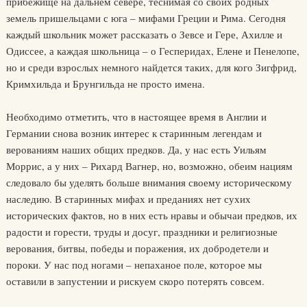
прибежище на дальнем севере, теснимая со своих родных
земель пришельцами с юга – мифами Греции и Рима. Сегодня
каждый школьник может рассказать о Зевсе и Гере, Ахилле и
Одиссее, а каждая школьница – о Гесперидах, Елене и Пенелопе,
но и среди взрослых немного найдется таких, для кого Зигфрид,
Кримхильда и Брунгильда не просто имена.
Необходимо отметить, что в настоящее время в Англии и
Германии снова возник интерес к старинным легендам и
верованиям наших общих предков. Да, у нас есть Уильям
Моррис, а у них – Рихард Вагнер, но, возможно, обеим нациям
следовало бы уделять больше внимания своему историческому
наследию. В старинных мифах и преданиях нет сухих
исторических фактов, но в них есть нравы и обычаи предков, их
радости и горести, труды и досуг, праздники и религиозные
верования, битвы, победы и поражения, их добродетели и
пороки. У нас под ногами – непаханое поле, которое мы
оставили в запустении и рискуем скоро потерять совсем.