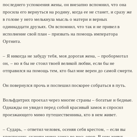
последнего успокоения жены, он внезапно вспомнил, что она
просила его вернуться на родину, когда ее не станет, и сразу же
в голове у него мелькнула мысль о матери и верных
одиннадцати друзьях. Он вспомнил, что так и не привел в
исполнение свой план – призвать на помощь императора
Ортнита.
– Я никогда не забуду тебя, моя дорогая жена, – пробормотал
он, – но я бы не стоил твоей великой любви, если бы не
отправился на помощь тем, кто был мне верен до самой смерти.
Он повернулся прочь и поспешил поскорее собраться в путь.
Вольфдитрих проехал через многие страны – богатые и бедные.
Однажды он увидел перед собой красивый замок и спросил
проезжающего мимо путешественника, кто в нем живет.
– Сударь, – ответил человек, осеняя себя крестом, – если вы
христианин, скачите мимо замка во весь опор. В нем живут