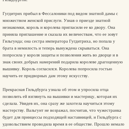
Гугдитрих прибыл в Фессалоники под видом знатной дамы с
множеством женской прислуги. Узнав о приезде знатной
незнакомки, король и королева пригласили ее ко двору. Она
приняла приглашение и сказала их величествам, что ее зовут
Гильгунда; она сестра императора Гугдитриха, но попала у
брата в немилость и теперь вынуждена скрываться. Она
попросила у короля защиты и позволения жить во дворце и в
знак своих добрых намерений подарила королеве драгоценную
вышивку. Король согласился. Королева попросила гостью
научить ее придворных дам этому искусству.
Прекрасная Гильдбурга узнала об этом и упросила отца
позволить ей взглянуть на вышивки и мастерицу, которая их
сделала. Увидев их, она сразу же захотела научиться этому
мастерству. Вальгунт не возражал, посчитав, что чужестранка
будет для принцессы подходящей наставницей, и Гильдбурга с
удовольствием проводила время в ее обществе. Прошло немало