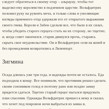
следует обратиться к своему отцу – альрауну, чтобы тот
выделил ему королевство в подземном царстве. Вольфдитрих
положил руку на рукоять меча, и только слова и умоляющие
взгляды приемного отца удержали его от открытого выражения
своего гнева. Короли и Забен сделали все, что было в их силах,
чтобы убедить старого герцога стать на их сторону, но тщетно;
и, когда совет окончился, старик двинулся прочь, стараясь
скрыть свое неудовольствие. Он и Вольфдитрих сели на коней и
без промедления возвратились в Лиленпорт.
Зигмина
Осада длилась уже три года, и надежды почти не осталось. Еда
подходила к концу. Все понимали, что противник решил сделать
своим союзником голод и поэтому рано или поздно замку
придется сдаться. Тщетно старый герцог пытался придумать
план спасения. Однажды Вольфдитрих пришел к нему и сказал,
что хочет под покровом ночи выбраться из замка и,