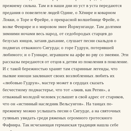
прежнему сильна. Там и в наши дни из уст в уста передаются
предания о повелителе людей Одине, о Хёнире и коварном
Локки, о Торе и Фрейре, о прекрасной волшебнице Фрейе, о
волке Фенрире и о мировом змее Йормунганде. Там долгими
зимними ночами весь народ, от седобородых старцев до
безусых юнцов, затаив дыхание, слушает песни скальдов о
подвигах отважного Сигурда; о горе Гудрун, потерявшей
любимого; и о Гуннаре, игравшем на арфе во рву со змеями. Эти
рассказы передаются от отцов к детям из поколения в поколение.
И с такой бережностью хранят там старинные легенды, что
пылкие юноши заклинают своих возлюбленных любить их
«любовью Гудрун», мастер может в сердцах сказать
бесчестному подмастерье, что тот «лжив, как Регин», а
отважный молодой человек услышит в свой адрес от стариков,
что он «истинный наследник Вельсунгов». На танцах по-
прежнему можно услышать песни о Сигурде, а на святочных
гуляньях увидать среди ряженых огромного гротескного
Фафнира. Так исчезающая германская традиция нашла себе