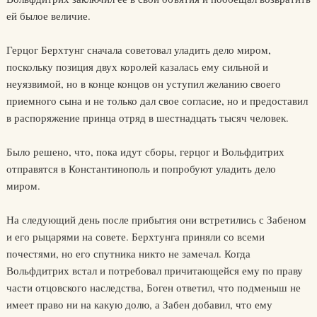
ей былое величие.
Герцог Берхтунг сначала советовал уладить дело миром,
поскольку позиция двух королей казалась ему сильной и
неуязвимой, но в конце концов он уступил желанию своего
приемного сына и не только дал свое согласие, но и предоставил
в распоряжение принца отряд в шестнадцать тысяч человек.
Было решено, что, пока идут сборы, герцог и Вольфдитрих
отправятся в Константинополь и попробуют уладить дело
миром.
На следующий день после прибытия они встретились с Забеном
и его рыцарями на совете. Берхтунга приняли со всеми
почестями, но его спутника никто не замечал. Когда
Вольфдитрих встал и потребовал причитающейся ему по праву
части отцовского наследства, Боген ответил, что подменыш не
имеет право ни на какую долю, а Забен добавил, что ему