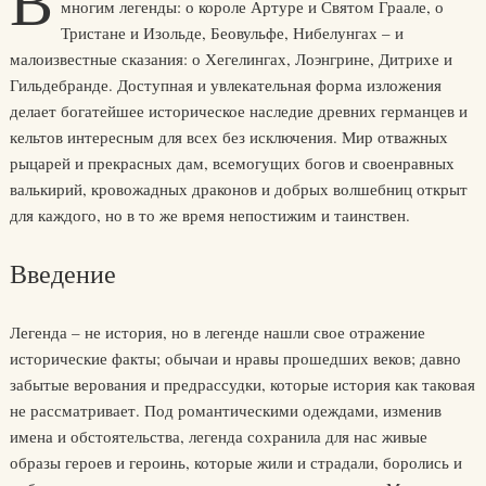
В
многим легенды: о короле Артуре и Святом Граале, о
Тристане и Изольде, Беовульфе, Нибелунгах – и
малоизвестные сказания: о Хегелингах, Лоэнгрине, Дитрихе и
Гильдебранде. Доступная и увлекательная форма изложения
делает богатейшее историческое наследие древних германцев и
кельтов интересным для всех без исключения. Мир отважных
рыцарей и прекрасных дам, всемогущих богов и своенравных
валькирий, кровожадных драконов и добрых волшебниц открыт
для каждого, но в то же время непостижим и таинствен.
Введение
Легенда – не история, но в легенде нашли свое отражение
исторические факты; обычаи и нравы прошедших веков; давно
забытые верования и предрассудки, которые история как таковая
не рассматривает. Под романтическими одеждами, изменив
имена и обстоятельства, легенда сохранила для нас живые
образы героев и героинь, которые жили и страдали, боролись и