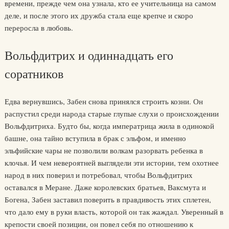
времени, прежде чем она узнала, кто ее учительница на самом
деле, и после этого их дружба стала еще крепче и скоро
переросла в любовь.
Вольфдитрих и одиннадцать его
соратников
Едва вернувшись, Забен снова принялся строить козни. Он
распустил среди народа старые глупые слухи о происхождении
Вольфдитриха. Будто бы, когда императрица жила в одинокой
башне, она тайно вступила в брак с эльфом, и именно
эльфийские чары не позволили волкам разорвать ребенка в
клочья. И чем невероятней выглядели эти истории, тем охотнее
народ в них поверил и потребовал, чтобы Вольфдитрих
оставался в Меране. Даже королевских братьев, Ваксмута и
Богена, Забен заставил поверить в правдивость этих сплетен,
что дало ему в руки власть, которой он так жаждал. Уверенный в
крепости своей позиции, он повел себя по отношению к