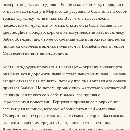
императрице весьма сурово. Он приказал ей покинуть дворец и
отправляться к сыну в Мерано. Ей разрешено было взять с собой
только служанку, коня и платье. Все, что ей досталось в
наследство от мужа или от отца, она должна была оставить во
дворце. Двое молодых королей не вступились за нее, поскольку
Забен объяснил им, что ее сокровища еще пригодятся им, когда
придется снаряжать армию, полагая, что Вольфдитрих и герцог
Меранский пойдут на них войной.
Когда Гильдбурга приехала в Гугенварт – окраину Лиленпорта,
она была вся в дорожной пыли и совершенно измучена. Сначала
герцог отказался ее принять, потому что она вопреки его совету
призвала Забена. Но потом, проникшись жалостью к несчастной
женщине, он привез ее к себе в замок, где принял с
королевскими почестями. Герцогиня приняла ее в окружении
семнадцати юношей, которые обращались к ней «матушка».
Императрица не сразу узнала своего сына, который был самым
высоким и крепким среди них, но, поняв, кто перед ним,
Вольфдитрих заключил ее в свои объятия и пообещал возвратить