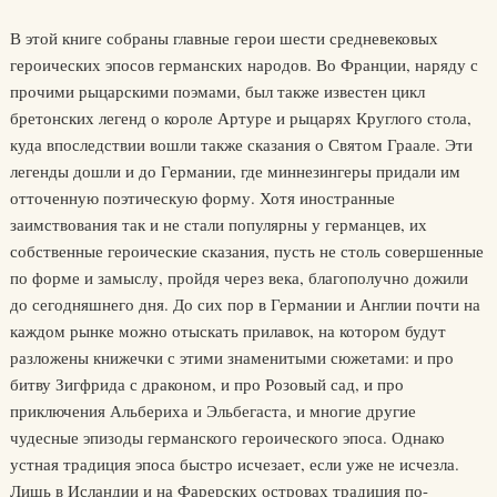
В этой книге собраны главные герои шести средневековых
героических эпосов германских народов. Во Франции, наряду с
прочими рыцарскими поэмами, был также известен цикл
бретонских легенд о короле Артуре и рыцарях Круглого стола,
куда впоследствии вошли также сказания о Святом Граале. Эти
легенды дошли и до Германии, где миннезингеры придали им
отточенную поэтическую форму. Хотя иностранные
заимствования так и не стали популярны у германцев, их
собственные героические сказания, пусть не столь совершенные
по форме и замыслу, пройдя через века, благополучно дожили
до сегодняшнего дня. До сих пор в Германии и Англии почти на
каждом рынке можно отыскать прилавок, на котором будут
разложены книжечки с этими знаменитыми сюжетами: и про
битву Зигфрида с драконом, и про Розовый сад, и про
приключения Альбериха и Эльбегаста, и многие другие
чудесные эпизоды германского героического эпоса. Однако
устная традиция эпоса быстро исчезает, если уже не исчезла.
Лишь в Исландии и на Фарерских островах традиция по-