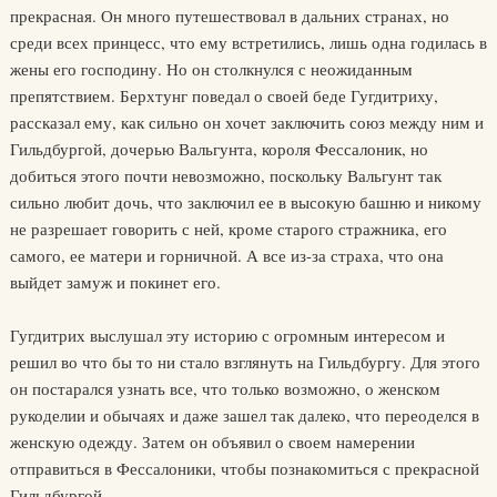
прекрасная. Он много путешествовал в дальних странах, но
среди всех принцесс, что ему встретились, лишь одна годилась в
жены его господину. Но он столкнулся с неожиданным
препятствием. Берхтунг поведал о своей беде Гугдитриху,
рассказал ему, как сильно он хочет заключить союз между ним и
Гильдбургой, дочерью Вальгунта, короля Фессалоник, но
добиться этого почти невозможно, поскольку Вальгунт так
сильно любит дочь, что заключил ее в высокую башню и никому
не разрешает говорить с ней, кроме старого стражника, его
самого, ее матери и горничной. А все из-за страха, что она
выйдет замуж и покинет его.
Гугдитрих выслушал эту историю с огромным интересом и
решил во что бы то ни стало взглянуть на Гильдбургу. Для этого
он постарался узнать все, что только возможно, о женском
рукоделии и обычаях и даже зашел так далеко, что переоделся в
женскую одежду. Затем он объявил о своем намерении
отправиться в Фессалоники, чтобы познакомиться с прекрасной
Гильдбургой.