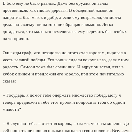
В бою ему не было равных. Даже без оружия он валил
противников, как гнилые деревья. В обыденной жизни он,
напротив, был мягок и добр; а если ему возражали, он молча
делал по-своему, ни на кого не обращая внимания. Легко
догадаться, что мало кто осмеливался ему перечить без особых
на то причин.
Однажды граф, что незадолго до этого стал королем, пировал в
честь великой победы. Его воины сидели вокруг него, деля с ним
радость. Самсон тоже был среди них. И вдруг он встал, взял в
кубок с вином и предложил его королю, при этом почтительно
сказав:
– Государь, я помог тебе одержать множество побед, могу я
теперь предложить тебе этот кубок и попросить тебя об одной
милости?
– Я слушаю тебя, – ответил король, – скажи, чего ты хочешь. До
сей поры ты не просил никаких наград за свои подвиги. Все, чем