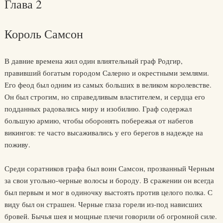
Глава 2
Король Самсон
В давние времена жил один влиятельный граф Родгир,
правивший богатым городом Салерно и окрестными землями.
Его феод был одним из самых больших в великом королевстве.
Он был строгим, но справедливым властителем, и сердца его
подданных радовались миру и изобилию. Граф содержал
большую армию, чтобы оборонять побережья от набегов
викингов: те часто высаживались у его берегов в надежде на
поживу.
Среди соратников графа был воин Самсон, прозванный Черным
за свои угольно-черные волосы и бороду. В сражении он всегда
был первым и мог в одиночку выстоять против целого полка. С
виду был он страшен. Черные глаза горели из-под нависших
бровей. Бычья шея и мощные плечи говорили об огромной силе.