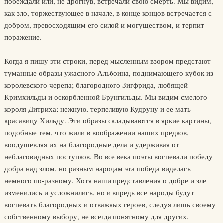
побеждали или, не дрогнув, встречали свою смерть. Мы видим,
как зло, торжествующее в начале, в конце концов встречается с
добром, превосходящим его силой и могуществом, и терпит
поражение.
Когда я пишу эти строки, перед мысленным взором предстают
туманные образы ужасного Альбоина, поднимающего кубок из
королевского черепа; благородного Зигфрида, любящей
Кримхильды и оскорбленной Брунгильды. Мы видим смелого
короля Дитриха; нежную, терпеливую Кудруну и ее мать –
красавицу Хильду. Эти образы складываются в яркие картины,
подобные тем, что жили в воображении наших предков,
воодушевляя их на благородные дела и удерживая от
неблаговидных поступков. Во все века поэты воспевали победу
добра над злом, но разным народам эта победа виделась
немного по-разному. Хотя наши представления о добре и зле
изменились и усложнились, но и впредь все народы будут
воспевать благородных и отважных героев, следуя лишь своему
собственному выбору, не всегда понятному для других.