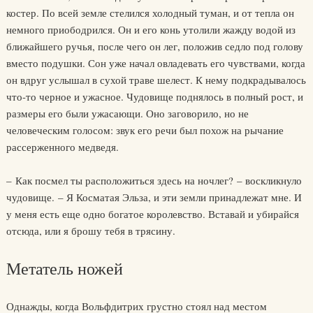
костер. По всей земле стелился холодный туман, и от тепла он
немного приободрился. Он и его конь утолили жажду водой из
ближайшего ручья, после чего он лег, положив седло под голову
вместо подушки. Сон уже начал овладевать его чувствами, когда
он вдруг услышал в сухой траве шелест. К нему подкрадывалось
что-то черное и ужасное. Чудовище поднялось в полный рост, и
размеры его были ужасающи. Оно заговорило, но не
человеческим голосом: звук его речи был похож на рычание
рассерженного медведя.
– Как посмел ты расположиться здесь на ночлег? – воскликнуло
чудовище. – Я Косматая Эльза, и эти земли принадлежат мне. И
у меня есть еще одно богатое королевство. Вставай и убирайся
отсюда, или я брошу тебя в трясину.
Метатель ножей
Однажды, когда Вольфдитрих грустно стоял над местом