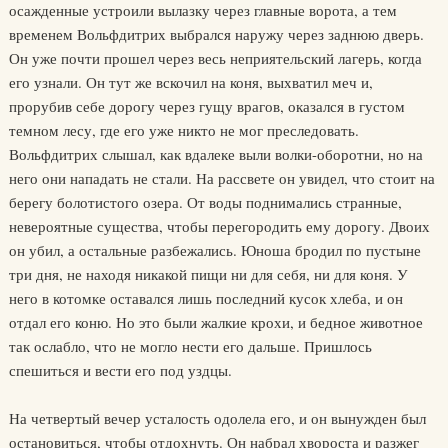
осажденные устроили вылазку через главные ворота, а тем
временем Вольфдитрих выбрался наружу через заднюю дверь.
Он уже почти прошел через весь неприятельский лагерь, когда
его узнали. Он тут же вскочил на коня, выхватил меч и,
прорубив себе дорогу через гущу врагов, оказался в густом
темном лесу, где его уже никто не мог преследовать.
Вольфдитрих слышал, как вдалеке выли волки-оборотни, но на
него они нападать не стали. На рассвете он увидел, что стоит на
берегу болотистого озера. От воды поднимались странные,
невероятные существа, чтобы перегородить ему дорогу. Двоих
он убил, а остальные разбежались. Юноша бродил по пустыне
три дня, не находя никакой пищи ни для себя, ни для коня. У
него в котомке оставался лишь последний кусок хлеба, и он
отдал его коню. Но это были жалкие крохи, и бедное животное
так ослабло, что не могло нести его дальше. Пришлось
спешиться и вести его под уздцы.
На четвертый вечер усталость одолела его, и он вынужден был
остановиться, чтобы отдохнуть. Он набрал хвороста и разжег