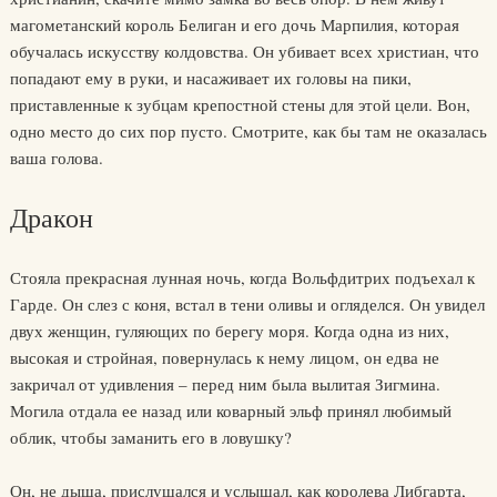
магометанский король Белиган и его дочь Марпилия, которая
обучалась искусству колдовства. Он убивает всех христиан, что
попадают ему в руки, и насаживает их головы на пики,
приставленные к зубцам крепостной стены для этой цели. Вон,
одно место до сих пор пусто. Смотрите, как бы там не оказалась
ваша голова.
Дракон
Стояла прекрасная лунная ночь, когда Вольфдитрих подъехал к
Гарде. Он слез с коня, встал в тени оливы и огляделся. Он увидел
двух женщин, гуляющих по берегу моря. Когда одна из них,
высокая и стройная, повернулась к нему лицом, он едва не
закричал от удивления – перед ним была вылитая Зигмина.
Могила отдала ее назад или коварный эльф принял любимый
облик, чтобы заманить его в ловушку?
Он, не дыша, прислушался и услышал, как королева Либгарта,