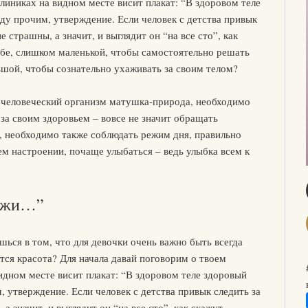
линиках на видном месте висит плакат: “В здоровом теле
ду прочим, утверждение. Если человек с детства привык
е страшны, а значит, и выглядит он “на все сто”, как
ебе, слишком маленькой, чтобы самостоятельно решать
ьшой, чтобы сознательно ухаживать за своим телом?
в человеческий организм матушка-природа, необходимо
 за своим здоровьем – вовсе не значит обращать
а, необходимо также соблюдать режим дня, правильно
ем настроении, почаще улыбаться – ведь улыбка всем к
кажи…”
шься в том, что для девочки очень важно быть всегда
ется красота? Для начала давай поговорим о твоем
идном месте висит плакат: “В здоровом теле здоровый
, утверждение. Если человек с детства привык следить за
а значит, и выглядит он “на все сто”, как скажут