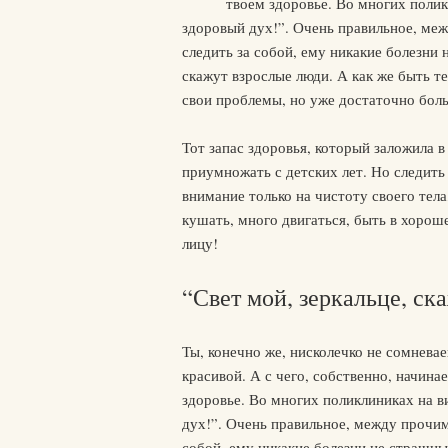
твоем здоровье. Во многих полик
здоровый дух!”. Очень правильное, меж
следить за собой, ему никакие болезни н
скажут взрослые люди. А как же быть т
свои проблемы, но уже достаточно бол
Тот запас здоровья, который заложила 
приумножать с детских лет. Но следить
внимание только на чистоту своего тел
кушать, много двигаться, быть в хорош
лицу!
“Свет мой, зеркальце, с
Ты, конечно же, нисколечко не сомневае
красивой. А с чего, собственно, начина
здоровье. Во многих поликлиниках на в
дух!”. Очень правильное, между прочим
собой, ему никакие болезни не страшны, 