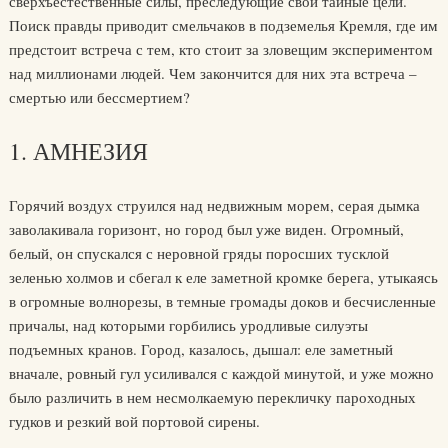
сверхъестественные силы, преследующие свои тайные цели.
Поиск правды приводит смельчаков в подземелья Кремля, где им
предстоит встреча с тем, кто стоит за зловещим экспериментом
над миллионами людей. Чем закончится для них эта встреча –
смертью или бессмертием?
1. АМНЕЗИЯ
Горячий воздух струился над недвижным морем, серая дымка
заволакивала горизонт, но город был уже виден. Огромный,
белый, он спускался с неровной гряды поросших тусклой
зеленью холмов и сбегал к еле заметной кромке берега, утыкаясь
в огромные волнорезы, в темные громады доков и бесчисленные
причалы, над которыми горбились уродливые силуэты
подъемных кранов. Город, казалось, дышал: еле заметный
вначале, ровный гул усиливался с каждой минутой, и уже можно
было различить в нем несмолкаемую перекличку пароходных
гудков и резкий вой портовой сирены.