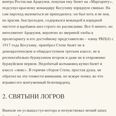
контра Ростислав Арцеулов, покупая ему билет на «Маргариту»,
подсунул красному командиру Косухину изрядную свинью. На
сам пароход жаловаться не приходилось: он был хоть и не нов,
но красив, быстроходен, содержался командой в изрядной
чистоте и вдобавок шел строго по расписанию. Все б ничего, но
интеллигент Арцеулов, вероятно из звериной злобы к
пролетариату и его достойному представителю – члену РКП(б) с
1917 года Косухину, приобрел Степе билет не в
демократическом и общедоступном третьем классе, не в
респектабельно-буржуазном втором и даже не в откровенно
буржуйском первом. Недобитый колчаковец купил билет в
классе «люкс». В горячке сборов Степа, простая душа, не
обратил на эти тонкости внимания, но вскоре понял, во что
втравил его контуженный белогвардеец.
2. СВЯТЫНИ ЛОГРОВ
Вначале он услышал гул мотора и почувствовал легкий запах