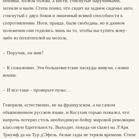
бензина. Болела голова, а кисти, стиснутые наручниками,
затекли и ныли. Степа понял, что сидит на заднем сиденье авто,
стиснутый с двух боков и лишенный всякой способности к
сопротивлению. Ноги, правда, были свободны, но в данном
положении они годились лишь на то, чтобы наступить кому-
либо из похитителей на мозоль.
– Поручик, он жив?
– К сожалению. Эти большевистские паскуды живучи, словно
кошки.
– И все-таки – проверьте пульс…
Говорили, естественно, не на французском, а на самом
обыкновенном русском языке, и Косухин горько пожалел, что
напрочь потерял столь необходимую бойцу мировой революции
классовую бдительность. Выходит, покуда он глазел на Л'Арк
Триумф да на Тур д'Эфель, белые гады не теряли времени. Степе