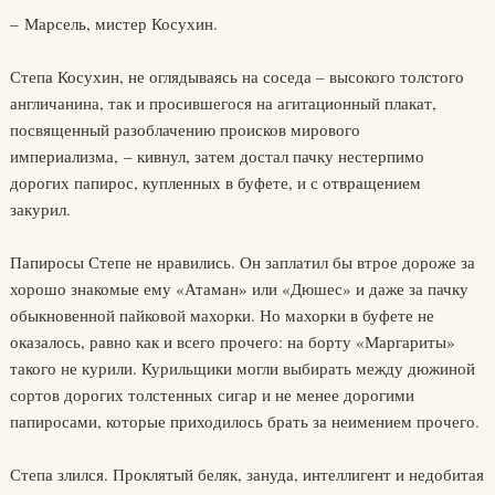
– Марсель, мистер Косухин.
Степа Косухин, не оглядываясь на соседа – высокого толстого
англичанина, так и просившегося на агитационный плакат,
посвященный разоблачению происков мирового
империализма, – кивнул, затем достал пачку нестерпимо
дорогих папирос, купленных в буфете, и с отвращением
закурил.
Папиросы Степе не нравились. Он заплатил бы втрое дороже за
хорошо знакомые ему «Атаман» или «Дюшес» и даже за пачку
обыкновенной пайковой махорки. Но махорки в буфете не
оказалось, равно как и всего прочего: на борту «Маргариты»
такого не курили. Курильщики могли выбирать между дюжиной
сортов дорогих толстенных сигар и не менее дорогими
папиросами, которые приходилось брать за неимением прочего.
Степа злился. Проклятый беляк, зануда, интеллигент и недобитая