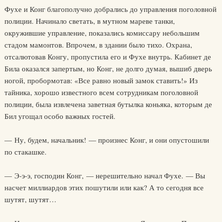
Фухе и Конг благополучно добрались до управления поголовной
полиции. Начинало светать, в мутном мареве танки,
окружившие управление, показались комиссару небольшим
стадом мамонтов. Впрочем, в здании было тихо. Охрана,
отсалютовав Конгу, пропустила его и Фухе внутрь. Кабинет де
Била оказался запертым, но Конг, не долго думая, вышиб дверь
ногой, пробормотав: «Все равно новый замок ставить!» Из
тайника, хорошо известного всем сотрудникам поголовной
полиции, была извлечена заветная бутылка коньяка, которым де
Бил угощал особо важных гостей.
— Ну, будем, начальник! — произнес Конг, и они опустошили
по стакашке.
— Э-э-э, господин Конг, — нерешительно начал Фухе. — Вы
насчет миллиардов этих пошутили или как? А то сегодня все
шутят, шутят…