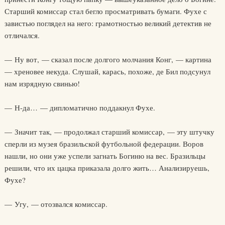
Старший комиссар стал бегло просматривать бумаги. Фухе с
завистью поглядел на него: грамотностью великий детектив не
отличался.
— Ну вот, — сказал после долгого молчания Конг, — картина
— хреновее некуда. Слушай, карась, похоже, де Бил подсунул
нам изрядную свинью!
— Н-да… — дипломатично поддакнул Фухе.
— Значит так, — продолжал старший комиссар, — эту штучку
сперли из музея бразильской футбольной федерации. Воров
нашли, но они уже успели загнать Богиню на вес. Бразильцы
решили, что их цацка приказала долго жить… Анализируешь,
Фухе?
— Угу, — отозвался комиссар.