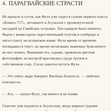
4. ПАРАГВАЙСКИЕ СТРАСТИ
Не прошло и суток, как Фухе уже сидел в салоне первого класса
«Боинга-737», летевшего в Асунсьон с промежуточной
посадкой на Гавайских островах. Пассажиров было немного.
Рядом с комиссаром сидел низенький толстяк в сомбреро и
читал газету на испанском языке. Фухе время от времени
поглядывал в текст, но кроме нескольких знакомых букв ничего
не мог понять. Внимание его, однако, привлекла цветная
фотография, на которой красовалась груда трупов в
собственном соку. Сосед заметил потуги Фухе.
— Это опять люди Америго Висбана балуются, — любезно
пояснил он.
— Ага, — сказал Фухе, так ничего и не поняв.
Самолет уже подлетал к Асунсьону, когда мирное гудение