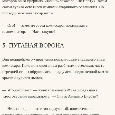
моторов было прервано. «Боинг» закачало. Свет потух, затем
салон тускло осветился лампами аварийного освещения. По
проходу забегали стюардессы.
— Ого! — заметил сосед комиссара, поглядывая в
иллюминатор. — Нас атакуют!
5. ПУГАНАЯ ВОРОНА
Вид полицейского управления поразил даже видавшего виды
комиссара. Половина окон зияла разбитыми стеклами, часть
передней стены обрушилась, а над умело подожженной кем-то
крышей курился дымок.
— Что это у вас? — поинтересовался Фухе, предъявляя
удостоверение караульному. — Опять Америго Висбан?
— Нет, сеньор, — ответил караульный, внимательно
разглядывая удостоверение, но при этом держа его вверх