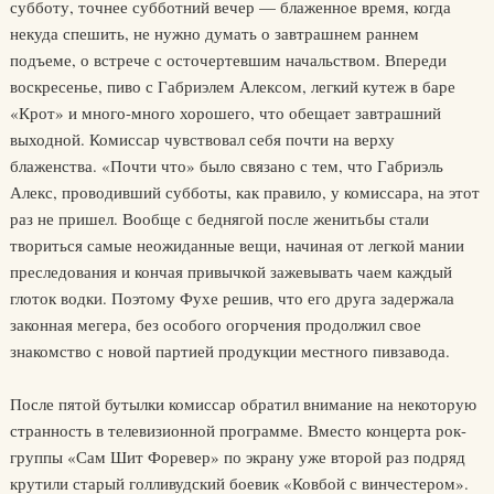
субботу, точнее субботний вечер — блаженное время, когда
некуда спешить, не нужно думать о завтрашнем раннем
подъеме, о встрече с осточертевшим начальством. Впереди
воскресенье, пиво с Габриэлем Алексом, легкий кутеж в баре
«Крот» и много-много хорошего, что обещает завтрашний
выходной. Комиссар чувствовал себя почти на верху
блаженства. «Почти что» было связано с тем, что Габриэль
Алекс, проводивший субботы, как правило, у комиссара, на этот
раз не пришел. Вообще с беднягой после женитьбы стали
твориться самые неожиданные вещи, начиная от легкой мании
преследования и кончая привычкой зажевывать чаем каждый
глоток водки. Поэтому Фухе решив, что его друга задержала
законная мегера, без особого огорчения продолжил свое
знакомство с новой партией продукции местного пивзавода.
После пятой бутылки комиссар обратил внимание на некоторую
странность в телевизионной программе. Вместо концерта рок-
группы «Сам Шит Форевер» по экрану уже второй раз подряд
крутили старый голливудский боевик «Ковбой с винчестером».