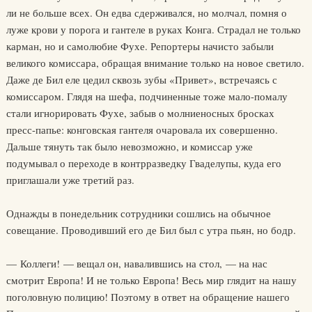
ли не больше всех. Он едва сдерживался, но молчал, помня о
луже крови у порога и гантеле в руках Конга. Страдал не только
карман, но и самолюбие Фухе. Репортеры начисто забыли
великого комиссара, обращая внимание только на новое светило.
Даже де Бил еле цедил сквозь зубы «Привет», встречаясь с
комиссаром. Глядя на шефа, подчиненные тоже мало-помалу
стали игнорировать Фухе, забыв о молниеносных бросках
пресс-папье: конговская гантеля очаровала их совершенно.
Дальше тянуть так было невозможно, и комиссар уже
подумывал о переходе в контрразведку Гваделупы, куда его
приглашали уже третий раз.
Однажды в понедельник сотрудники сошлись на обычное
совещание. Проводивший его де Бил был с утра пьян, но бодр.
— Коллеги! — вещал он, навалившись на стол, — на нас
смотрит Европа! И не только Европа! Весь мир глядит на нашу
поголовную полицию! Поэтому в ответ на обращение нашего