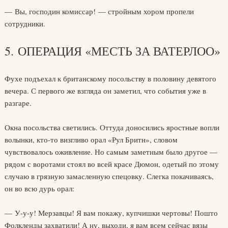
— Вы, господин комиссар! — стройным хором пропели
сотрудники.
5. ОПЕРАЦИЯ «МЕСТЬ ЗА ВАТЕРЛОО»
Фухе подъехал к британскому посольству в половину девятого
вечера. С первого же взгляда он заметил, что события уже в
разгаре.
Окна посольства светились. Оттуда доносились яростные вопли
волынки, кто-то визгливо орал «Рул Бритн», словом
чувствовалось оживление. Но самым заметным было другое —
рядом с воротами стоял во всей красе Дюмон, одетый по этому
случаю в грязную замасленную спецовку. Слегка покачиваясь,
он во всю дурь орал:
— У-у-у! Мерзавцы! Я вам покажу, купчишки чертовы! Пошто
Фолкленды захватили! А ну, выходи, я вам всем сейчас вязы