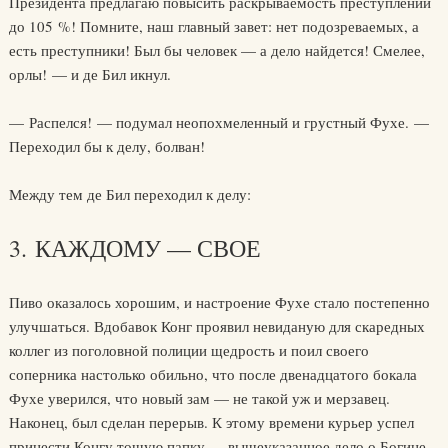
Президента предлагаю повысить раскрываемость преступлений
до 105 %! Помните, наш главный завет: нет подозреваемых, а
есть преступники! Был бы человек — а дело найдется! Смелее,
орлы! — и де Бил икнул.
— Распелся! — подумал неопохмеленный и грустный Фухе. —
Переходил бы к делу, болван!
Между тем де Бил переходил к делу:
3. КАЖДОМУ — СВОЕ
Пиво оказалось хорошим, и настроение Фухе стало постепенно
улучшаться. Вдобавок Конг проявил невиданую для скаредных
коллег из поголовной полиции щедрость и поил своего
соперника настолько обильно, что после двенадцатого бокала
Фухе уверился, что новый зам — не такой уж и мерзавец.
Наконец, был сделан перерыв. К этому времени курьер успел
принести Конгу тощую папку — вышеуказанное дело о Богине.