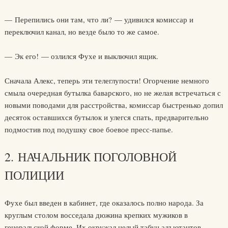
— Перепились они там, что ли? — удивился комиссар и
переключил канал, но везде было то же самое.
— Эк его! — озлился Фухе и выключил ящик.
Сначала Алекс, теперь эти телеглупости! Огорчение немного
смыла очередная бутылка баварского, но не желая встречаться с
новыми поводами для расстройства, комиссар быстренько допил
десяток оставшихся бутылок и улегся спать, предварительно
подмостив под подушку свое боевое пресс-папье.
2. НАЧАЛЬНИК ПОГОЛОВНОЙ
ПОЛИЦИИ
Фухе был введен в кабинет, где оказалось полно народа. За
круглым столом восседала дюжина крепких мужиков в
генеральской форме. Их окружал целый табун адъютантов,