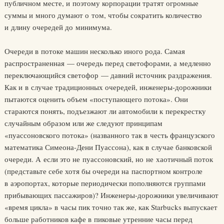
публичном месте, и поэтому корпорации тратят огромные
суммы и много думают о том, чтобы сократить количество
и длину очередей до минимума.
Очереди в потоке машин несколько иного рода. Самая
распространенная — очередь перед светофорами, а медленно
переключающийся светофор — давний источник раздражения.
Как и в случае традиционных очередей, инженеры-дорожники
пытаются оценить объем «поступающего потока». Они
стараются понять, подъезжают ли автомобили к перекрестку
случайным образом или же следуют принципам
«пуассоновского потока» (названного так в честь французского
математика Симеона-Дени Пуассона), как в случае банковской
очереди. А если это не пуассоновский, но не хаотичный поток
(представьте себе хотя бы очереди на паспортном контроле
в аэропортах, которые периодически пополняются группами
прибывающих пассажиров)? Инженеры-дорожники увеличивают
«время цикла» в часы пик точно так же, как Starbucks выпускает
больше работников кафе в пиковые утренние часы перед