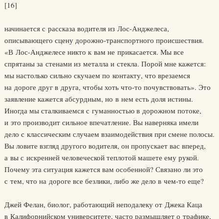
[16]
начинается с рассказа водителя из Лос-Анджелеса,
описывающего сцену дорожно-транспортного происшествия.
«В Лос-Анджелесе никто к вам не прикасается. Мы все
спрятаны за стенами из металла и стекла. Порой мне кажется:
мы настолько сильно скучаем по контакту, что врезаемся
на дороге друг в друга, чтобы хоть что-то почувствовать». Это
заявление кажется абсурдным, но в нем есть доля истины.
Иногда мы сталкиваемся с гуманностью в дорожном потоке,
и это производит сильное впечатление. Вы наверняка имели
дело с классическим случаем взаимодействия при смене полосы.
Вы ловите взгляд другого водителя, он пропускает вас вперед,
а вы с искренней человеческой теплотой машете ему рукой.
Почему эта ситуация кажется вам особенной? Связано ли это
с тем, что на дороге все безлики, либо же дело в чем-то еще?
Джей Фелан, биолог, работающий неподалеку от Джека Каца
в Калифорнийском университете, часто размышляет о трафике,