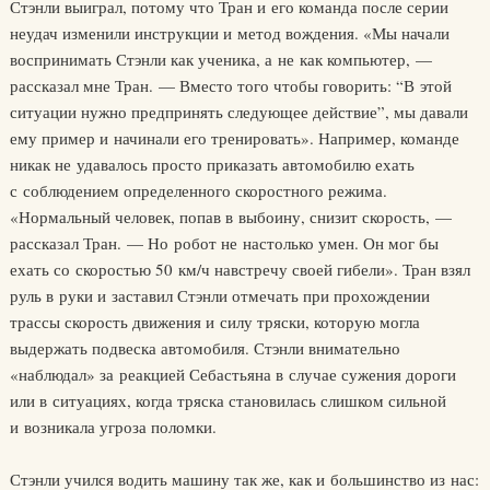
Стэнли выиграл, потому что Тран и его команда после серии
неудач изменили инструкции и метод вождения. «Мы начали
воспринимать Стэнли как ученика, а не как компьютер, —
рассказал мне Тран. — Вместо того чтобы говорить: “В этой
ситуации нужно предпринять следующее действие”, мы давали
ему пример и начинали его тренировать». Например, команде
никак не удавалось просто приказать автомобилю ехать
с соблюдением определенного скоростного режима.
«Нормальный человек, попав в выбоину, снизит скорость, —
рассказал Тран. — Но робот не настолько умен. Он мог бы
ехать со скоростью 50 км/ч навстречу своей гибели». Тран взял
руль в руки и заставил Стэнли отмечать при прохождении
трассы скорость движения и силу тряски, которую могла
выдержать подвеска автомобиля. Стэнли внимательно
«наблюдал» за реакцией Себастьяна в случае сужения дороги
или в ситуациях, когда тряска становилась слишком сильной
и возникала угроза поломки.
Стэнли учился водить машину так же, как и большинство из нас: