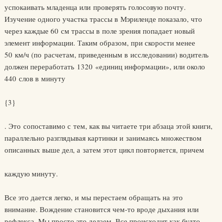
успокаивать младенца или проверять голосовую почту.
Изучение одного участка трассы в Мэриленде показало, что
через каждые 60 см трассы в поле зрения попадает новый
элемент информации. Таким образом, при скорости менее
50 км/ч (по расчетам, приведенным в исследовании) водитель
должен переработать 1320 «единиц информации», или около
440 слов в минуту
{3}
. Это сопоставимо с тем, как вы читаете три абзаца этой книги,
параллельно разглядывая картинки и занимаясь множеством
описан­ных выше дел, а затем этот цикл повторяется, причем
каждую минуту.
Все это дается легко, и мы перестаем обращать на это
внимание. Вождение становится чем-то вроде дыхания или
рефлекса. Мы просто это делаем. Все происходит как будто