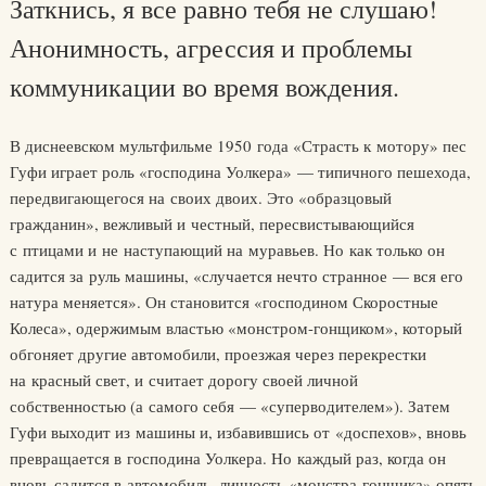
Заткнись, я все равно тебя не слушаю!
Анонимность, агрессия и проблемы
коммуникации во время вождения.
В диснеевском мультфильме 1950 года «Страсть к мотору» пес
Гуфи играет роль «господина Уолкера» — типичного пешехода,
передвига­ющегося на своих двоих. Это «образцовый
гражданин», вежливый и чест­ный, пересвистывающийся
с птицами и не наступающий на муравьев. Но как только он
садится за руль машины, «случается нечто странное — вся его
натура меняется». Он становится «господином Скоростные
Колеса», одержимым властью «монстром-гонщиком», который
обгоняет другие автомобили, проезжая через перекрестки
на красный свет, и считает дорогу своей личной
собственностью (а самого себя — «суперводителем»). Затем
Гуфи выходит из машины и, избавившись от «доспехов», вновь
превращается в господина Уолкера. Но каждый раз, когда он
вновь садится в автомобиль, личность «монстра-гонщика» опять