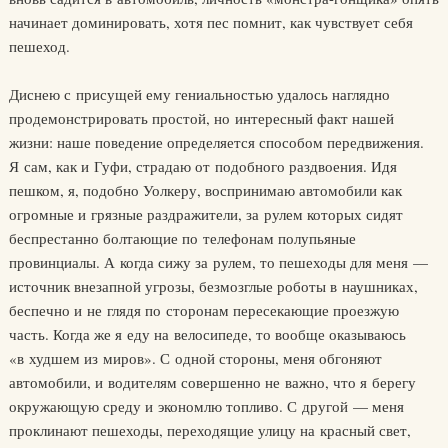
начинает доминировать, хотя пес помнит, как чувствует себя
пешеход.
Диснею с присущей ему гениальностью удалось наглядно
продемонстрировать простой, но интересный факт нашей
жизни: наше поведе­ние определяется способом передвижения.
Я сам, как и Гуфи, страдаю от подобного раздвоения. Идя
пешком, я, подобно Уолкеру, воспринимаю автомобили как
огромные и грязные раздражители, за рулем которых сидят
беспрестанно болтающие по телефонам полупьяные
провинциалы. А когда сижу за рулем, то пешеходы для меня —
источник внезапной угрозы, безмозглые роботы в наушниках,
беспечно и не глядя по сторонам пересекающие проезжую
часть. Когда же я еду на велосипеде, то вообще оказываюсь
«в худшем из миров». С одной стороны, меня обгоняют
автомобили, и водителям совершенно не важно, что я берегу
окружа­ющую среду и экономлю топливо. С другой — меня
проклинают пешеходы, переходящие улицу на красный свет,