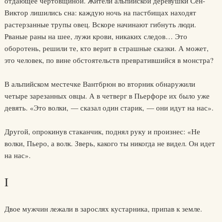
отдающее чертовщиной. Жители альпийской деревушки Сен-
Виктор лишились сна: каждую ночь на пастбищах находят
растерзанные трупы овец. Вскоре начинают гибнуть люди.
Рваные раны на шее, лужи крови, никаких следов… Это
оборотень, решили те, кто верит в страшные сказки. А может,
это человек, по вине обстоятельств превратившийся в монстра?
В альпийском местечке Вантбрюн во вторник обнаружили
четыре зарезанных овцы. А в четверг в Пьерфоре их было уже
девять. «Это волки, — сказал один старик, — они идут на нас».
Другой, опрокинув стаканчик, поднял руку и произнес: «Не
волки, Пьеро, а волк. Зверь, какого ты никогда не видел. Он идет
на нас».
I
Двое мужчин лежали в зарослях кустарника, припав к земле.