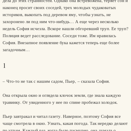
дела до этих странностей. Однако она встревожена, теряет сон и
наконец просит своих соседей, трех молодых чудаковатых
историков, выкопать под деревом яму, чтобы узнать, не
захоронено ли под ним что-нибудь… А еще через несколько
недель София исчезла. Вскоре нашли обгоревший труп. Ее труп?
Полиция ведет расследование. Соседи тоже. Им нравилась
София. Внезапное появление бука кажется теперь еще более
загадочным…
1
– Что-то не так с нашим садом, Пьер, – сказала София.
Она открыла окно и оглядела клочок земли, где знала каждую
травинку. От увиденного у нее по спине пробежал холодок.
Пьер завтракал и читал газету. Наверное, поэтому София все
чаще смотрела в окно. Узнать, какая погода. Так нередко делают
по утрам. Каждый раз, когда было пасмурно, она думала о