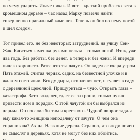
по чему ударить. Иначе никак. И вот – краткий проблеск света в
кромешном дерьме – час назад Марку повезло найти
совершенно правильный камешек. Теперь он бил по нему ногой
и шел следом.
Тот привел его, не без некоторых затруднений, на улицу Сен-
Жак. Касаться камешка руками нельзя – только ногой. Итак, уже
два года. Без работы, без денег, а теперь и без жены. И впереди
ничего хорошего. Разве что эта лачуга. Он видел ее вчера утром.
Пять этажей, считая чердак, садик, на безвестной улочке и в
жалком состоянии. Всюду дыры, отопления нет, и туалет в саду,
с деревянной щеколдой. Прищуриться – чудо. Открыть глаза –
катастрофа. Зато владелец сдает ее за гроши, только нужно
привести дом в порядок. С этой лачугой он бы выбрался из
дерьма. Он поселил бы там и крестного. Чудной вопрос задала
ему какая-то женщина неподалеку от лачуги. О чем она
спрашивала? Ах да. Название дерева. Странно, что люди ничего
не смыслят в деревьях, хотя не могут без них обойтись.