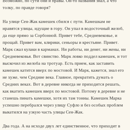
Возможно, по сути они и правы. Он-то названия знал, а что
толку, по правде говоря?
На улице Сен-Жак камешек сбился с пути. Камешкам не
нравятся улицы, идущие в гору. Он упал в водосточный желоб,
да еще прямо за Сорбонной. Привет тебе, Средневековье, и
прощай. Привет вам, клирики, сеньоры и крестьяне. Привет.
Марк сжал кулаки в карманах. Ни работы, ни денег, ни жены, ни
Средневековья. Вот свинство. Марк ловко поддел камешек, и тот
выскочил из желоба на тротуар. Есть прием, как заставить
камешек катится вверх по мостовой. И Марк, кажется, знал его
не хуже, чем Средние века. Главное, прекратить думать о
Средних веках. Вот в деревне никогда не приходится решать,
как вкатить камешек вверх по мостовой. Потому в деревне и не
станешь пинать камешки, хотя их там тонны. Камешек Марка
успешно перебрался через улицу Суфло и без особых проблем
выкатился на узкую часть улицы Сен-Жак.
Два года. А на исходе двух лет единственное, что приходит в