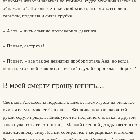
прикрыла живот и забегала по комнате, будто мужчина застал ее
обнаженной. Потом все-таки сообразила, что это всего лишь
телефон, подошла и сняла трубку.
– Алло, – чуть слышно проговорила девушка.
– Привет, сеструха!
– Привет, – все так же невнятно пробормотала Аня, но когда
поняла, кто с ней говорит, на всякий случай спросила: – Борька?
В моей смерти прошу винить…
Светлана Алексеевна подошла к школе, посмотрела на окна, где
учился ее мальчик, ее Сашенька. Женщина поправила одной
рукой седую прядь, выбившуюся из-под синего платка, а другой
запахнула полы серого плаща. Мелкий осенний дождь хлестал по
изможденному лицу. Капли собирались в морщинках и стекали,
будто слезы, к уголкам губ, к подбородку. Светлана Алексеевна