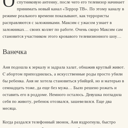
О
спутниковую антенну, после чего его телевизор начинает
принимать новый канал «Террор ТВ». По этому каналу в
режиме реального времени показывают, как террористы
расправляются с заложниками. Максим с ужасом узнает в
заложниках… своих коллег по работе. Очень скоро Максим сам
становится участником этого кровавого телевизионного шоу…
Ванечка
Аня подошла к зеркалу и задрала халат, обнажив круглый живот.
C абортом припозднилась, а искусственные роды просто убили
бы ребенка. Аня не хотела становиться убийцей, но и матерью в
семнадцать тоже, да еще без мужа… Было решено рожать и
оставить его в роддоме. Немного осталось. Девушка погладила
себя по животу, ребенок отозвался, зашевелился. Еще два
месяца.
Когда раздался телефонный звонок, Аня вздрогнула, быстро