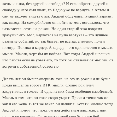
жены и сына, без друзей и свободы? И если обрести друзей и
свободу у него был шанс, то Надю уже не вернуть, а Артем и
сам не захочет видеть отца. Андрей обдумывал худший вариант
как выход. На самоубийство он пойти не мог, оставалось, что
называется, лезть на рожон. Но один старый зэка вовремя
вразумил его. Мол, нарваться на пулю вертухая – это лучшее
развитие событий, но так бывает не всегда, а именно почти
никогда. Поимка и карцер. А карцер – это одиночество и мысли,
мысли. Мысли, черт бы их побрал! Вот тогда Андрей и решил,
что работа если не убьет его, то хотя бы отвлечет от мыслей, от
встречи с собственной совестью.
Десять лет он был примерным зэка, не лез на рожон и не бузил.
Когда вышел за ворота ИТК, мысли, словно рой пчел,
закрутились в голове. И одна из них была особенно назойливой.
Мысль о том, что он тоже скоро умрет. Причем точно так же,
как и его жена. В тот же вечер он напился. Кстати, именно тогда
Андрей и понял, что, пока он под действием алкоголя, с ним
ничего не случится. О схожести своей судьбы с судьбой