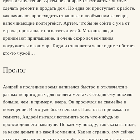
грязь и запустение. Артем не собирается тут жить. Он хочет
сделать ремонт и продать дом. Но едва он приступает к работе,
как начинают происходить страшные и необъяснимые вещи,
напоминающие полтергейст. Артем, чтобы не сойти с ума от
страха, приглашает погостить друзей. Молодые люди
принимают приглашение, и очень скоро вся компания
погружается в кошмар. Тогда и становится ясно: в доме обитает
кто-то чужой…
Пролог
Андрей в последнее время напивался быстро и отключался в
разных непригодных для ночлега местах. Сегодня ему повезло
больше, чем, к примеру, вчера. Он проснулся на скамейке в
помещении. И это уже было неплохо. Пока глаза привыкали к
темноте, Андрей пытался вспомнить хоть что-нибудь из
происходившего накануне. По какому поводу, так сказать, пили,
за какие деньги и в какой компании. Как ни странно, ему сейчас
казалось, вспомни он хоть что-нибудь из этого списка, то тут же