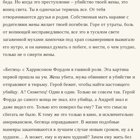
беда. Но когда это преступление – убийство твоей жены, это
конец света. Ты в одночасье теряешь все. От тебя
отворачиваются друзья и родня. Собственная мать наравне с
родителями жены желает твоей погибели. Горе от утраты, боль
от вопиющей несправедливости, все это в тусклом свете
загаженной мухами лампочки под храп сокамерников выжигало
его нутро, и он начинал думать о побеге, о мести, о чем угодно,
только не о смерти жены.
«Беглец» с Харрисоном Фордом в главной роли. Эта картина
первой пришла на ум. Жена убита, мужа обвиняют в убийстве и
отправляют в тюрьму. Герой бежит, чтобы найти настоящего
убийцу. А? Сюжетец! Один в один. Только не совсем так. Герой
Форда до самого конца не знал, кто убийца, а Андрей знал и
даже видел его. Только кто поверил бы ему? Так что смысла
сбегать не было. К тому же это только в кино, и исключительно
американском, беглеца оправдывают. В жизни подобные
маневры заканчиваются в лучшем случае новым сроком, ну а в
худшем… А может, ему и нужен худший? Зачем ему жить без