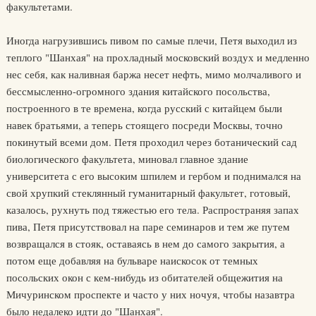
факультетами.
Иногда нагрузившись пивом по самые плечи, Петя выходил из
теплого "Шанхая" на прохладный московский воздух и медленно
нес себя, как наливная баржа несет нефть, мимо молчаливого и
бессмысленно-огромного здания китайского посольства,
построенного в те времена, когда русский с китайцем были
навек братьями, а теперь стоящего посреди Москвы, точно
покинутый всеми дом. Петя проходил через ботанический сад
биологического факультета, миновал главное здание
университета с его высоким шпилем и гербом и поднимался на
свой хрупкий стеклянный гуманитарный факультет, готовый,
казалось, рухнуть под тяжестью его тела. Распространяя запах
пива, Петя присутствовал на паре семинаров и тем же путем
возвращался в стояк, оставаясь в нем до самого закрытия, а
потом еще добавляя на бульваре наискосок от темных
посольских окон с кем-нибудь из обитателей общежития на
Мичуринском проспекте и часто у них ночуя, чтобы назавтра
было недалеко идти до "Шанхая".