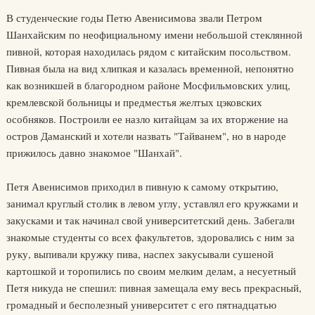
В студенческие годы Петю Авенисимова звали Петром
Шанхайским по неофициальному имени небольшой стеклянной
пивной, которая находилась рядом с китайским посольством.
Пивная была на вид хлипкая и казалась временной, непонятно
как возникшей в благородном районе Мосфильмовских улиц,
кремлевской больницы и предместья желтых цэковских
особняков. Построили ее назло китайцам за их вторжение на
остров Даманский и хотели назвать "Тайванем", но в народе
прижилось давно знакомое "Шанхай".
Петя Авенисимов приходил в пивную к самому открытию,
занимал круглый столик в левом углу, уставлял его кружками и
закусками и так начинал свой университетский день. Забегали
знакомые студенты со всех факультетов, здоровались с ним за
руку, выпивали кружку пива, наспех закусывали сушеной
картошкой и торопились по своим мелким делам, а несуетный
Петя никуда не спешил: пивная замещала ему весь прекрасный,
громадный и бесполезный университет с его пятнадцатью