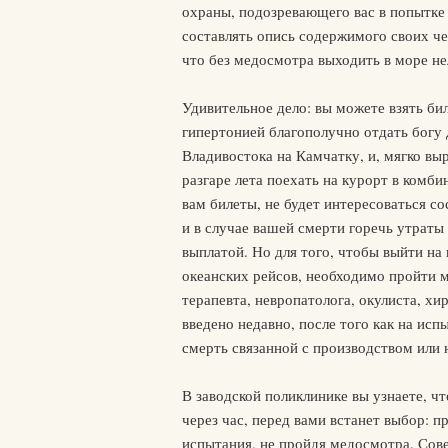
охраны, подозревающего вас в попытке
составлять опись содержимого своих че
что без медосмотра выходить в море не
Удивительное дело: вы можете взять бил
гипертонией благополучно отдать богу 
Владивостока на Камчатку, и, мягко выр
разгаре лета поехать на курорт в комб
вам билеты, не будет интересоваться с
и в случае вашей смерти горечь утрат
выплатой. Но для того, чтобы выйти на 
океанских рейсов, необходимо пройти 
терапевта, невропатолога, окулиста, хир
введено недавно, после того как на исп
смерть связанной с производством или 
В заводской поликлинике вы узнаете, чт
через час, перед вами встанет выбор: п
испытания, не пройдя медосмотра. Сове