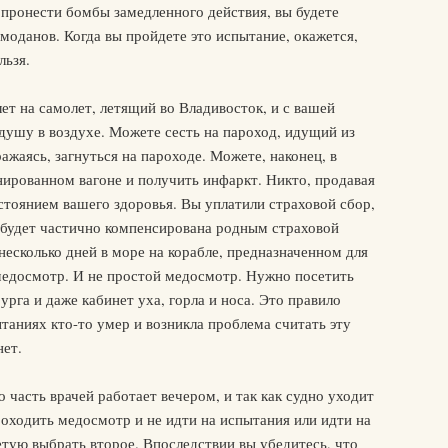
 пронести бомбы замедленного действия, вы будете
моданов. Когда вы пройдете это испытание, окажется,
льзя.
ет на самолет, летящий во Владивосток, и с вашей
душу в воздухе. Можете сесть на пароход, идущий из
ажаясь, загнуться на пароходе. Можете, наконец, в
инированном вагоне и получить инфаркт. Никто, продавая
остоянием вашего здоровья. Вы уплатили страховой сбор,
ы будет частично компенсирована родным страховой
несколько дней в море на корабле, предназначенном для
медосмотр. И не простой медосмотр. Нужно посетить
урга и даже кабинет уха, горла и носа. Это правило
ытаниях кто-то умер и возникла проблема считать эту
нет.
о часть врачей работает вечером, и так как судно уходит
роходить медосмотр и не идти на испытания или идти на
тую выбрать второе. Впоследствии вы убедитесь, что