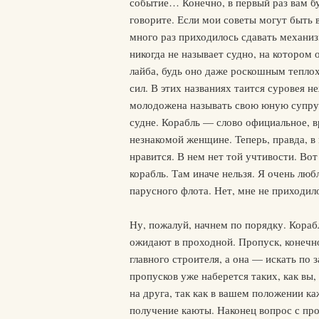
событие… Конечно, в первый раз вам бу
говорите. Если мои советы могут быть в
много раз приходилось сдавать механиз
никогда не называет судно, на котором 
лайба, будь оно даже роскошным тепл
сил. В этих названиях таится суровея 
молодожена называть свою юную супруг
судне. Корабль — слово официальное, 
незнакомой женщине. Теперь, правда, в
нравится. В нем нет той учтивости. Вот
корабль. Там иначе нельзя. Я очень лю
парусного флота. Нет, мне не приходило
Ну, пожалуй, начнем по порядку. Кораб
ожидают в проходной. Пропуск, конечно
главного строителя, а она — искать по 
пропусков уже наберется таких, как вы,
на друга, так как в вашем положении к
получение каюты. Наконец вопрос с пр