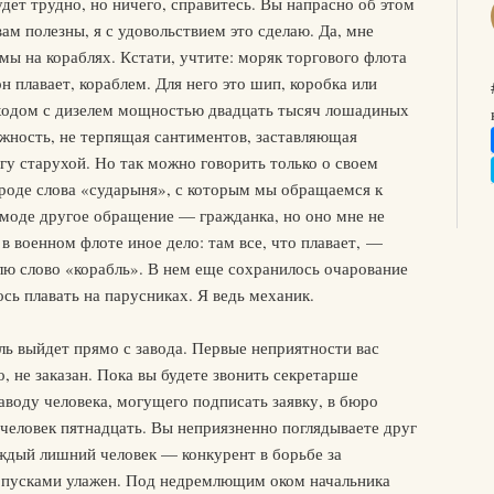
дет трудно, но ничего, справитесь. Вы напрасно об этом
ам полезны, я с удовольствием это сделаю. Да, мне
мы на кораблях. Кстати, учтите: моряк торгового флота
он плавает, кораблем. Для него это шип, коробка или
оходом с дизелем мощностью двадцать тысяч лошадиных
нежность, не терпящая сантиментов, заставляющая
у старухой. Но так можно говорить только о своем
вроде слова «сударыня», с которым мы обращаемся к
 моде другое обращение — гражданка, но оно мне не
 в военном флоте иное дело: там все, что плавает, —
блю слово «корабль». В нем еще сохранилось очарование
сь плавать на парусниках. Я ведь механик.
ль выйдет прямо с завода. Первые неприятности вас
, не заказан. Пока вы будете звонить секретарше
заводу человека, могущего подписать заявку, в бюро
 человек пятнадцать. Вы неприязненно поглядываете друг
аждый лишний человек — конкурент в борьбе за
опусками улажен. Под недремлющим оком начальника