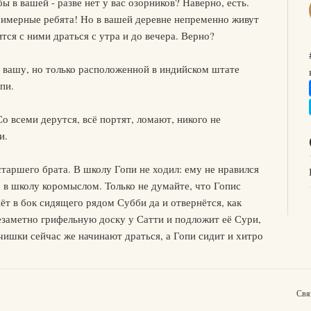
ы в вашей - разве нет у вас озорников? Наверно, есть.
примерные ребята! Но в вашей деревне непременно живут
тся с ними драться с утра и до вечера. Верно?
на вашу, но только расположенной в индийском штате
пи.
 всеми дерутся, всё портят, ломают, никого не
и.
старшего брата. В школу Гопи не ходил: ему не нравился
о в школу коромыслом. Только не думайте, что Гопис
нёт в бок сидящего рядом Субби да и отвернётся, как
незаметно грифельную доску у Сатти и подложит её Сури,
чишки сейчас же начинают драться, а Гопи сидит и хитро
Свя