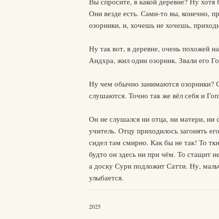
Вы спросите, в какой деревне? Ну хотя б
Они везде есть. Сами-то вы, конечно, 
озорники, и, хочешь не хочешь, приходи
Ну так вот, в деревне, очень похожей 
Андхра, жил один озорник. Звали его Го
Ну чем обычно занимаются озорники? Со
слушаются. Точно так же вёл себя и Гоп
Он не слушался ни отца, ни матери, ни 
учитель. Отцу приходилось загонять ег
сидел там смирно. Как бы не так! То тк
будто он здесь ни при чём. То стащит 
а доску Сури подложит Сатти. Ну, маль
улыбается.
2025