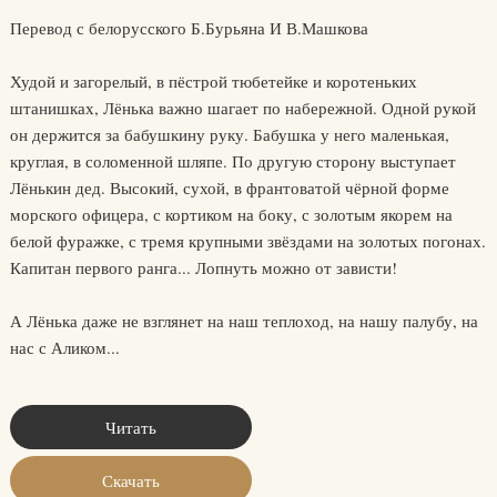
Перевод с белорусского Б.Бурьяна И В.Машкова
Худой и загорелый, в пёстрой тюбетейке и коротеньких
штанишках, Лёнька важно шагает по набережной. Одной рукой
он держится за бабушкину руку. Бабушка у него маленькая,
круглая, в соломенной шляпе. По другую сторону выступает
Лёнькин дед. Высокий, сухой, в франтоватой чёрной форме
морского офицера, с кортиком на боку, с золотым якорем на
белой фуражке, с тремя крупными звёздами на золотых погонах.
Капитан первого ранга... Лопнуть можно от зависти!
А Лёнька даже не взглянет на наш теплоход, на нашу палубу, на
нас с Аликом...
Читать
Скачать