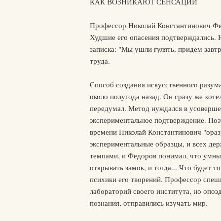
КАК ВОЗНИКАЮТ СЕНСАЦИИ
Профессор Николай Константинович Фед
Худшие его опасения подтверждались. 
записка: "Мы ушли гулять, придем завтр
труда.
Способ создания искусственного разум
около полугода назад. Он сразу же хот
передумал. Метод нуждался в усовершен
экспериментальное подтверждение. По
времени Николай Константинович "оразу
экспериментальные образцы, и всех дер
темпами, и Федоров понимал, что умны
открывать замок, и тогда... Что будет 
психики его творений. Профессор спешн
лабораторий своего института, но опо
познания, отправились изучать мир.