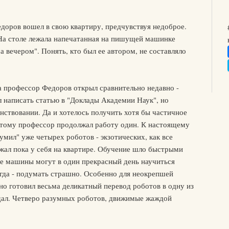
оров вошел в свою квартиру, предчувствуя недоброе.
На столе лежала напечатанная на пишущей машинке
а вечером". Понять, кто был ее автором, не составляло
а профессор Федоров открыл сравнительно недавно -
ел написать статью в "Доклады Академии Наук", но
ствовании. Да и хотелось получить хотя бы частичное
этому профессор продолжал работу один. К настоящему
мил" уже четырех роботов - экзотических, как все
жал пока у себя на квартире. Обучение шло быстрыми
е машины могут в один прекрасный день научиться
тогда - подумать страшно. Особенно для неокрепшей
о готовил весьма деликатный перевод роботов в одну из
здал. Четверо разумных роботов, движимые жаждой