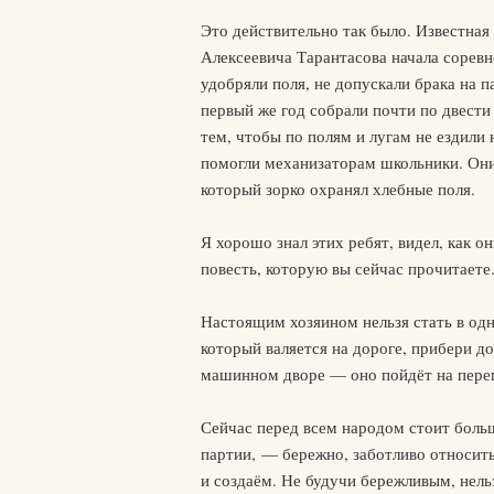
Это действительно так было. Известная
Алексеевича Тарантасова начала сорев
удобряли поля, не допускали брака на п
первый же год собрали почти по двести 
тем, чтобы по полям и лугам не ездили 
помогли механизаторам школьники. Они
который зорко охранял хлебные поля.
Я хорошо знал этих ребят, видел, как о
повесть, которую вы сейчас прочитаете
Настоящим хозяином нельзя стать в одн
который валяется на дороге, прибери д
машинном дворе — оно пойдёт на переп
Сейчас перед всем народом стоит боль
партии, — бережно, заботливо относить
и создаём. Не будучи бережливым, нель