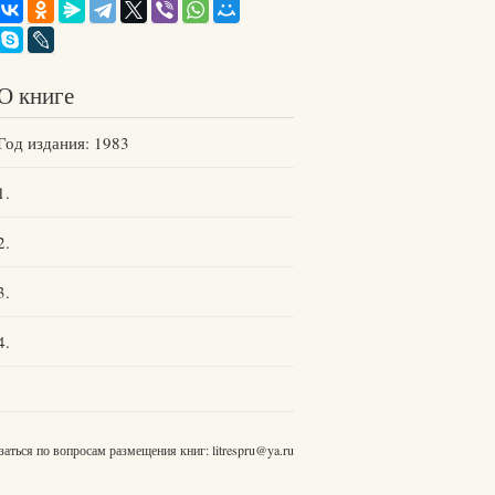
О книге
Год издания: 1983
1.
2.
3.
4.
заться по вопросам размещения книг:
litrespru@ya.ru