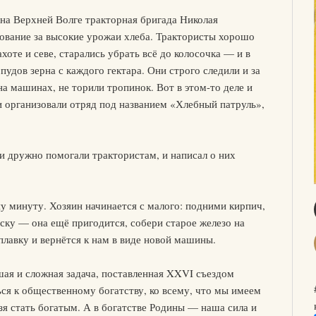
 на Верхней Волге тракторная бригада Николая
нование за высокие урожаи хлеба. Трактористы хорошо
ахоте и севе, старались убрать всё до колосочка — и в
пудов зерна с каждого гектара. Они строго следили и за
на машинах, не торили тропинок. Вот в этом-то деле и
 организовали отряд под названием «Хлебный патруль»,
ни дружно помогали трактористам, и написал о них
.
у минуту. Хозяин начинается с малого: подними кирпич,
оску — она ещё пригодится, собери старое железо на
лавку и вернётся к нам в виде новой машины.
шая и сложная задача, поставленная XXVI съездом
ся к общественному богатству, ко всему, что мы имеем
зя стать богатым. А в богатстве Родины — наша сила и