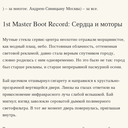
) – за многое. Андрею Синицыну Москва) – за все.
1st Master Boot Record: Сердца и моторы
Мутные стекла сервис-центра неохотно отражали морщинистое,
как модный плащ, небо. Постоянная облачность, оттененная
световой рекламой, давно стала верным спутником городу,
словно родилась с ним одновременно. Но это было не так: город
был старше рекламы, и старше непрерывной пасмурной осени.
Бай щелчком отшвырнул сигарету и направился к хрустально-
прозрачной вертящейся двери. Линзы на глазах ответили на
прикосновение инфракрасного луча слабой вспышкой. Бай
мигнул; взгляд заволокло сероватой дымкой полимерного
светофильтра. В тот же момент дверь повернулась, приглашая
внутрь.