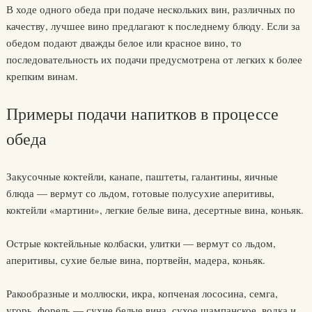
В ходе одного обеда при подаче нескольких вин, различных по
качеству, лучшее вино предлагают к последнему блюду. Если за
обедом подают дважды белое или красное вино, то
последовательность их подачи предусмотрена от легких к более
крепким винам.
Примеры подачи напитков в процессе
обеда
Закусочные коктейли, канапе, паштеты, галантины, яичные
блюда — вермут со льдом, готовые полусухие аперитивы,
коктейли «мартини», легкие белые вина, десертные вина, коньяк.
Острые коктейльные колбаски, улитки — вермут со льдом,
аперитивы, сухие белые вина, портвейн, мадера, коньяк.
Ракообразные и моллюски, икра, копченая лососина, семга,
угорь, форель — сухие белые вина, сухое шампанское, водка и