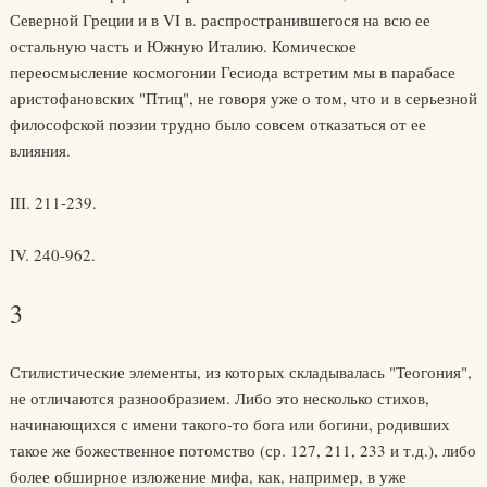
Северной Греции и в VI в. распространившегося на всю ее
остальную часть и Южную Италию. Комическое
переосмысление космогонии Гесиода встретим мы в парабасе
аристофановских "Птиц", не говоря уже о том, что и в серьезной
философской поэзии трудно было совсем отказаться от ее
влияния.
III. 211-239.
IV. 240-962.
3
Стилистические элементы, из которых складывалась "Теогония",
не отличаются разнообразием. Либо это несколько стихов,
начинающихся с имени такого-то бога или богини, родивших
такое же божественное потомство (ср. 127, 211, 233 и т.д.), либо
более обширное изложение мифа, как, например, в уже