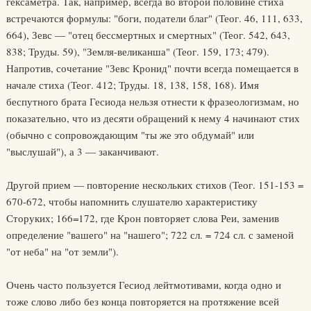
гексаметра. Так, например, всегда во второй половине стиха
встречаются формулы: "боги, податели благ" (Теог. 46, 111, 633,
664), Зевс — "отец бессмертных и смертных" (Теог. 542, 643,
838; Труды. 59), "Земля-великанша" (Теог. 159, 173; 479).
Напротив, сочетание "Зевс Кронид" почти всегда помещается в
начале стиха (Теог. 412; Труды. 18, 138, 158, 168). Имя
беспутного брата Гесиода нельзя отнести к фразеологизмам, но
показательно, что из десяти обращений к нему 4 начинают стих
(обычно с сопровождающим "ты же это обдумай" или
"выслушай"), а 3 — заканчивают.
Другой прием — повторение нескольких стихов (Теог. 151-153 =
670-672, чтобы напомнить слушателю характеристику
Сторуких; 166=172, где Крон повторяет слова Реи, заменив
определение "вашего" на "нашего"; 722 сл. = 724 сл. с заменой
"от неба" на "от земли").
Очень часто пользуется Гесиод лейтмотивами, когда одно и
тоже слово либо без конца повторяется на протяжение всей