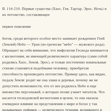
II. 116-210. Первые существа (Хаос, Гея, Тартар, Эрос, Ночь) и
их потомство, составляющее
первое поколение
богов, среди которого особое место занимает рожденное Геей
(Землей) Небо — Уран (по-гречески "небо" — мужского рода).
Обращает на себя внимание, что мифология Гесиода начинается
с космогонии, не имеющей религиозного характера (сами собой
родились Хаос, Земля, Эрос), и только постепенно изначальные
стихии становятся подобными человеку, приобретая
способность производить потомство. Пример здесь, как видно,
подала Земля: родит же она злаки и деревья, почему же не
допустить возможности, что от нее родилось Небо и еще
множество персонажей, о которых позже узнает читатель. Что
касается гесиодовской космогонии в целом, то она оказала
очевидное влияние на представления о мире и богах у так
называемых орфиков — религиозного течения, возникшего в