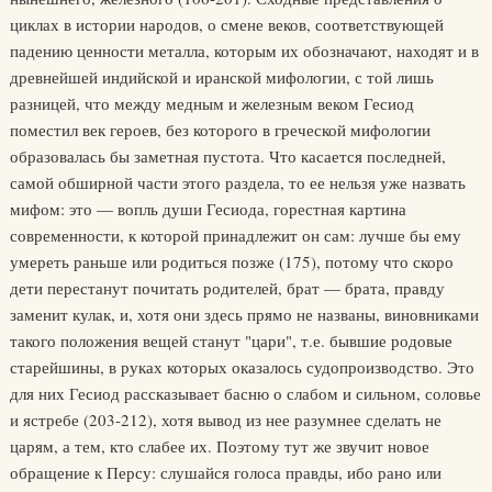
циклах в истории народов, о смене веков, соответствующей
падению ценности металла, которым их обозначают, находят и в
древнейшей индийской и иранской мифологии, с той лишь
разницей, что между медным и железным веком Гесиод
поместил век героев, без которого в греческой мифологии
образовалась бы заметная пустота. Что касается последней,
самой обширной части этого раздела, то ее нельзя уже назвать
мифом: это — вопль души Гесиода, горестная картина
современности, к которой принадлежит он сам: лучше бы ему
умереть раньше или родиться позже (175), потому что скоро
дети перестанут почитать родителей, брат — брата, правду
заменит кулак, и, хотя они здесь прямо не названы, виновниками
такого положения вещей станут "цари", т.е. бывшие родовые
старейшины, в руках которых оказалось судопроизводство. Это
для них Гесиод рассказывает басню о слабом и сильном, соловье
и ястребе (203-212), хотя вывод из нее разумнее сделать не
царям, а тем, кто слабее их. Поэтому тут же звучит новое
обращение к Персу: слушайся голоса правды, ибо рано или