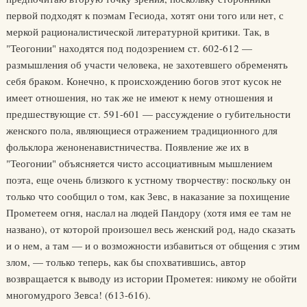
первой подходят к поэмам Гесиода, хотят они того или нет, с
меркой рационалистической литературной критики. Так, в
"Теогонии" находятся под подозрением ст. 602-612 —
размышления об участи человека, не захотевшего обременять
себя браком. Конечно, к происхождению богов этот кусок не
имеет отношения, но так же не имеют к нему отношения и
предшествующие ст. 591-601 — рассуждение о губительности
женского пола, являющиеся отражением традиционного для
фольклора женоненавистничества. Появление же их в
"Теогонии" объясняется чисто ассоциативным мышлением
поэта, еще очень близкого к устному творчеству: поскольку он
только что сообщил о том, как Зевс, в наказание за похищение
Прометеем огня, наслал на людей Пандору (хотя имя ее там не
названо), от которой произошел весь женский род, надо сказать
и о нем, а там — и о возможности избавиться от общения с этим
злом, — только теперь, как бы спохватившись, автор
возвращается к выводу из истории Прометея: никому не обойти
многомудрого Зевса! (613-616).