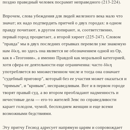
поздно праведный человек посрамит неправедного (213-224).
Впрочем, слова убеждения для людей железного века мало что
значат; их надо подтвердить притчей о двух городах: в одном
правду почитают, в другом попирают, и, соответственно,
первый город процветает, а второй хиреет (225-247). Словом
"правда" мы в двух последних отрывках перевели уже знакомую
нам δίκη, но здесь она является не обозначением одной из Ор,
как в «Теогонии», а именно Правдой как моральной категорией,
хотя сфера ее деятельности еще ограниченна: часто δίκη
употребляется во множественном числе и тогда она означает
"судебный приговор", который без ее участия может оказаться и
"прямым", и "кривым", несправедливым. Вот и в первом городе
творят правый суд, а во втором преобладают надменность и
нечестивые дела — его-то жителей Зевс по справедливости
карает голодом, чумой, бесплодием женщин и еще всеми
возможными бедствиями.
Эту притчу Гесиод адресует напрямую царям и сопровождает