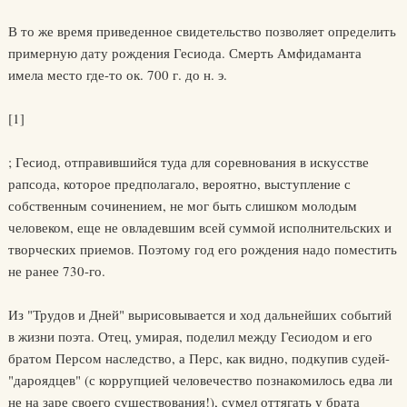
В то же время приведенное свидетельство позволяет определить
примерную дату рождения Гесиода. Смерть Амфидаманта
имела место где-то ок. 700 г. до н. э.
[1]
; Гесиод, отправившийся туда для соревнования в искусстве
рапсода, которое предполагало, вероятно, выступление с
собственным сочинением, не мог быть слишком молодым
человеком, еще не овладевшим всей суммой исполнительских и
творческих приемов. Поэтому год его рождения надо поместить
не ранее 730-го.
Из "Трудов и Дней" вырисовывается и ход дальнейших событий
в жизни поэта. Отец, умирая, поделил между Гесиодом и его
братом Персом наследство, а Перс, как видно, подкупив судей-
"дароядцев" (с коррупцией человечество познакомилось едва ли
не на заре своего существования!), сумел оттягать у брата