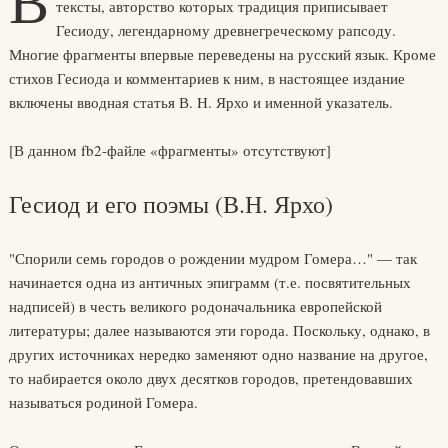
В
тексты, авторство которых традиция приписывает
Гесиоду, легендарному древнегреческому рапсоду.
Многие фрагменты впервые переведены на русский язык. Кроме
стихов Гесиода и комментариев к ним, в настоящее издание
включены вводная статья В. Н. Ярхо и именной указатель.
[В данном fb2-файле «фрагменты» отсутствуют]
Гесиод и его поэмы (В.Н. Ярхо)
"Спорили семь городов о рождении мудром Гомера…" — так
начинается одна из античных эпиграмм (т.е. посвятительных
надписей) в честь великого родоначальника европейской
литературы; далее называются эти города. Поскольку, однако, в
других источниках нередко заменяют одно название на другое,
то набирается около двух десятков городов, претендовавших
называться родиной Гомера.