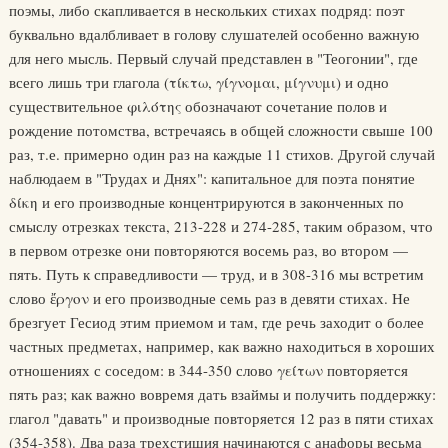
поэмы, либо скапливается в нескольких стихах подряд: поэт
буквально вдалбливает в голову слушателей особенно важную
для него мысль. Первый случай представлен в "Теогонии", где
всего лишь три глагола (τίκτω, γίγνομαι, μίγνυμι) и одно
существительное φιλότης обозначают сочетание полов и
рождение потомства, встречаясь в общей сложности свыше 100
раз, т.е. примерно один раз на каждые 11 стихов. Другой случай
наблюдаем в "Трудах и Днях": капитальное для поэта понятие
δίκη и его производные концентрируются в законченных по
смыслу отрезках текста, 213-228 и 274-285, таким образом, что
в первом отрезке они повторяются восемь раз, во втором —
пять. Путь к справедливости — труд, и в 308-316 мы встретим
слово ἔργον и его производные семь раз в девяти стихах. Не
брезгует Гесиод этим приемом и там, где речь заходит о более
частных предметах, например, как важно находиться в хороших
отношениях с соседом: в 344-350 слово γείτων повторяется
пять раз; как важно вовремя дать взаймы и получить поддержку:
глагол "давать" и производные повторяется 12 раз в пяти стихах
(354-358). Два раза трехстишия начинаются с анафоры весьма