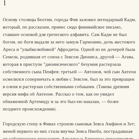
1
Основу столицы Беотии, города Фив заложил легендарный Кадм,
который, по рассказам, принес сюда финикийское письмо,
ставшее основой для греческого алфавита. Сам Кадм не был
богом, но боги выдали за него замуж Гармонию, дочь жестокого
Ареса и "улыбколюбивой" Афродиты. Одной из их дочерей была
Семела, родившая от союза с Зевсом Диониса, другой — Агава,
которая в приступе "дионисического" безумия растерзала
собственного сына Пенфея; третьей — Автоноя, чей сын Актеон
осмелился соперничать в любви с Зевсом, был за это превращен
в оленя и растерзан собственными собаками. (Такова древняя
версия мифа об Актеоне. Рассказ о том, как он увидел
обнаженной Артемиду и за это был ею наказан, — более
позднего происхождения).
Городскую стену в Фивах строили сыновья Зевса Амфион и Зет;
женой первого из них стала внучка Зевса Ниоба, пострадавшая
от собственного тщеславия: Аполлон и Артемида перестреляли