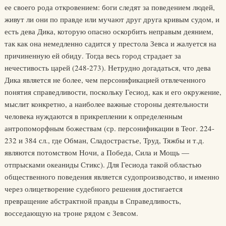
ее своего рода откровением: боги следят за поведением людей,
живут ли они по правде или мучают друг друга кривым судом, и
есть дева Дика, которую опасно оскорбить неправым деянием,
так как она немедленно садится у престола Зевса и жалуется на
причиненную ей обиду. Тогда весь город страдает за
нечестивость царей (248-273). Нетрудно догадаться, что дева
Дика является не более, чем персонификацией отвлеченного
понятия справедливости, поскольку Гесиод, как и его окружение,
мыслит конкретно, а наиболее важные стороны деятельности
человека нуждаются в прикреплении к определенным
антропоморфным божествам (ср. персонификации в Теог. 224-
232 и 384 сл., где Обман, Сладострастье, Труд, Тяжбы и т.д.
являются потомством Ночи, а Победа, Сила и Мощь —
отпрысками океаниды Стикс). Для Гесиода такой областью
общественного поведения является судопроизводство, и именно
через олицетворение судебного решения достигается
превращение абстрактной правды в Справедливость,
восседающую на троне рядом с Зевсом.