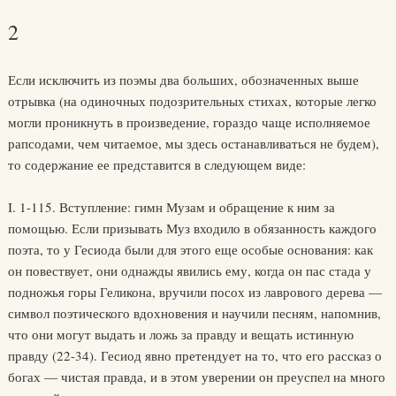
2
Если исключить из поэмы два больших, обозначенных выше
отрывка (на одиночных подозрительных стихах, которые легко
могли проникнуть в произведение, гораздо чаще исполняемое
рапсодами, чем читаемое, мы здесь останавливаться не будем),
то содержание ее представится в следующем виде:
I. 1-115. Вступление: гимн Музам и обращение к ним за
помощью. Если призывать Муз входило в обязанность каждого
поэта, то у Гесиода были для этого еще особые основания: как
он повествует, они однажды явились ему, когда он пас стада у
подножья горы Геликона, вручили посох из лаврового дерева —
символ поэтического вдохновения и научили песням, напомнив,
что они могут выдать и ложь за правду и вещать истинную
правду (22-34). Гесиод явно претендует на то, что его рассказ о
богах — чистая правда, и в этом уверении он преуспел на много