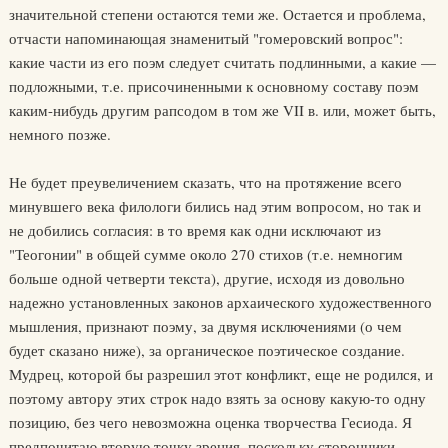
значительной степени остаются теми же. Остается и проблема,
отчасти напоминающая знаменитый "гомеровский вопрос":
какие части из его поэм следует считать подлинными, а какие —
подложными, т.е. присочиненными к основному составу поэм
каким-нибудь другим рапсодом в том же VII в. или, может быть,
немного позже.
Не будет преувеличением сказать, что на протяжение всего
минувшего века филологи бились над этим вопросом, но так и
не добились согласия: в то время как одни исключают из
"Теогонии" в общей сумме около 270 стихов (т.е. немногим
больше одной четверти текста), другие, исходя из довольно
надежно установленных законов архаического художественного
мышления, признают поэму, за двумя исключениями (о чем
будет сказано ниже), за органическое поэтическое создание.
Мудрец, которой бы разрешил этот конфликт, еще не родился, и
поэтому автору этих строк надо взять за основу какую-то одну
позицию, без чего невозможна оценка творчества Гесиода. Я
предпочитаю вторую точку зрения, поскольку сторонники