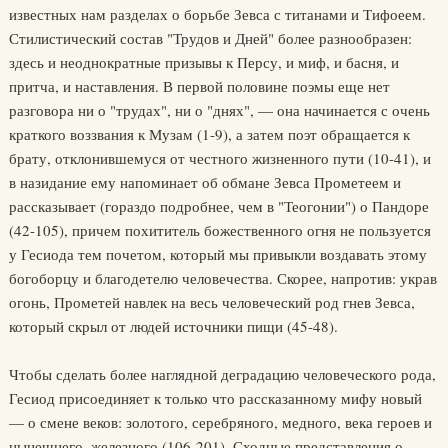
известных нам разделах о борьбе Зевса с титанами и Тифоеем.
Стилистический состав "Трудов и Дней" более разнообразен:
здесь и неоднократные призывы к Персу, и миф, и басня, и
притча, и наставления. В первой половине поэмы еще нет
разговора ни о "трудах", ни о "днях", — она начинается с очень
краткого воззвания к Музам (1-9), а затем поэт обращается к
брату, отклонившемуся от честного жизненного пути (10-41), и
в назидание ему напоминает об обмане Зевса Прометеем и
рассказывает (гораздо подробнее, чем в "Теогонии") о Пандоре
(42-105), причем похититель божественного огня не пользуется
у Гесиода тем почетом, который мы привыкли воздавать этому
богоборцу и благодетелю человечества. Скорее, напротив: украв
огонь, Прометей навлек на весь человеческий род гнев Зевса,
который скрыл от людей источники пищи (45-48).
Чтобы сделать более наглядной деградацию человеческого рода,
Гесиод присоединяет к только что рассказанному мифу новый
— о смене веков: золотого, серебряного, медного, века героев и
нынешнего, железного (106-201). Сходные представления о