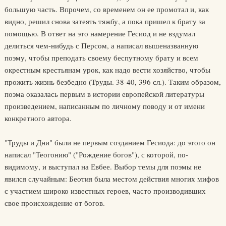
большую часть. Впрочем, со временем он ее промотал и, как
видно, решил снова затеять тяжбу, а пока пришел к брату за
помощью. В ответ на это намерение Гесиод и не вздумал
делиться чем-нибудь с Персом, а написал вышеназванную
поэму, чтобы преподать своему беспутному брату и всем
окрестным крестьянам урок, как надо вести хозяйство, чтобы
прожить жизнь безбедно (Труды. 38-40, 396 сл.). Таким образом,
поэма оказалась первым в истории европейской литературы
произведением, написанным по личному поводу и от имени
конкретного автора.
"Труды и Дни" были не первым созданием Гесиода: до этого он
написал "Теогонию" ("Рождение богов"), с которой, по-
видимому, и выступал на Евбее. Выбор темы для поэмы не
явился случайным: Беотия была местом действия многих мифов
с участием широко известных героев, часто производивших
свое происхождение от богов.