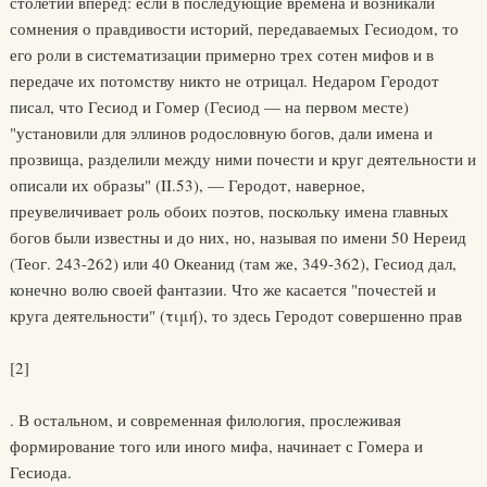
столетий вперед: если в последующие времена и возникали
сомнения о правдивости историй, передаваемых Гесиодом, то
его роли в систематизации примерно трех сотен мифов и в
передаче их потомству никто не отрицал. Недаром Геродот
писал, что Гесиод и Гомер (Гесиод — на первом месте)
"установили для эллинов родословную богов, дали имена и
прозвища, разделили между ними почести и круг деятельности и
описали их образы" (II.53), — Геродот, наверное,
преувеличивает роль обоих поэтов, поскольку имена главных
богов были известны и до них, но, называя по имени 50 Нереид
(Теог. 243-262) или 40 Океанид (там же, 349-362), Гесиод дал,
конечно волю своей фантазии. Что же касается "почестей и
круга деятельности" (τιμή), то здесь Геродот совершенно прав
[2]
. В остальном, и современная филология, прослеживая
формирование того или иного мифа, начинает с Гомера и
Гесиода.