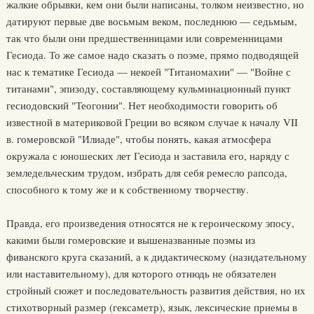
жалкие обрывки, кем они были написаны, толком неизвестно, но
датируют первые две восьмым веком, последнюю — седьмым,
так что были они предшественницами или современницами
Гесиода. То же самое надо сказать о поэме, прямо подводящей
нас к тематике Гесиода — некоей "Титаномахии" — "Войне с
титанами", эпизоду, составляющему кульминационный пункт
гесиодовский "Теогонии". Нет необходимости говорить об
известной в материковой Греции во всяком случае к началу VII
в. гомеровской "Илиаде", чтобы понять, какая атмосфера
окружала с юношеских лет Гесиода и заставила его, наряду с
земледельческим трудом, избрать для себя ремесло рапсода,
способного к тому же и к собственному творчеству.
Правда, его произведения относятся не к героическому эпосу,
какими были гомеровские и вышеназванные поэмы из
фиванского круга сказаний, а к дидактическому (назидательному
или наставительному), для которого отнюдь не обязателен
стройный сюжет и последовательность развития действия, но их
стихотворный размер (гексаметр), язык, лексические приемы в