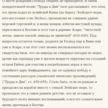
О месте рождения Гесиода спорить не приходится. В своей
назидательной поэме "Труды и Дни" поэт рассказывает, что отец
его происходил из эолийской Кимы (на берегу Эгейского моря,
юго-восточнее о-ва Лесбос), промышлял не слишком удачно
морской торговлей и, в конце концов, избегая жестокой нужды,
переселился в Беотию и осел там в деревне Аскре, "тягостной
летом, зимою плохой, никогда не приятной" (634-640). Под
вопросом остается только, родился ли Гесиод еще в Киме или
уже в Аскре, и на этот счет можно воспользоваться его
свидетельством, что он никогда не совершал поездки по морю,
кроме как однажды уже в зрелом возрасте переплыл на соседний
остров Евбею для участия в погребальных играх в честь
покойного царя Амфидаманта, где он одержал победу в
состязании рапсодов (сказителей эпических произведений)
("Труды и Дни", ст. 650-659). Стало быть, если он раньше и
преодолел на корабле вместе с семьей Эгейское море, то
произошло это в таком раннем детстве, что не оставило у
будущего поэта никаких воспоминаний, и вся его сознательная
жизнь протекала в Беотии.