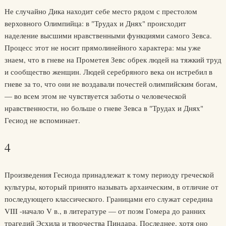
Не случайно Дика находит себе место рядом с престолом
верховного Олимпийца: в "Трудах и Днях" происходит
наделение высшими нравственными функциями самого Зевса.
Процесс этот не носит прямолинейного характера: мы уже
знаем, что в гневе на Прометея Зевс обрек людей на тяжкий труд
и сообщество женщин. Людей серебряного века он истребил в
гневе за то, что они не воздавали почестей олимпийским богам,
— во всем этом не чувствуется заботы о человеческой
нравственности, но больше о гневе Зевса в "Трудах и Днях"
Гесиод не вспоминает.
4
Произведения Гесиода принадлежат к тому периоду греческой
культуры, который принято называть архаическим, в отличие от
последующего классического. Границами его служат середина
VIII -начало V в., в литературе — от поэм Гомера до ранних
трагедий Эсхила и творчества Пиндара. Последнее, хотя оно