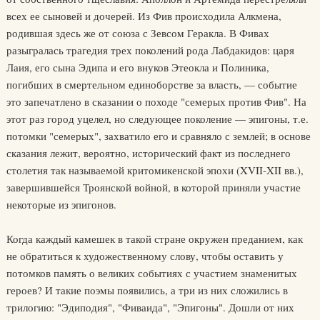
всех ее сыновей и дочерей. Из Фив происходила Алкмена,
родившая здесь же от союза с Зевсом Геракла. В Фивах
разыгралась трагедия трех поколений рода Лабдакидов: царя
Лаия, его сына Эдипа и его внуков Этеокла и Полиника,
погибших в смертельном единоборстве за власть, — событие
это запечатлено в сказании о походе "семерых против Фив". На
этот раз город уцелел, но следующее поколение — эпигоны, т.е.
потомки "семерых", захватило его и сравняло с землей; в основе
сказания лежит, вероятно, исторический факт из последнего
столетия так называемой критомикенской эпохи (XVII-XII вв.),
завершившейся Троянской войной, в которой приняли участие
некоторые из эпигонов.
Когда каждый камешек в такой стране окружен преданием, как
не обратиться к художественному слову, чтобы оставить у
потомков память о великих событиях с участием знаменитых
героев? И такие поэмы появились, а три из них сложились в
трилогию: "Эдиподия", "Фиваида", "Эпигоны". Дошли от них