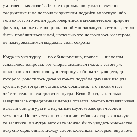
ум известных людей. Легкие перильца окружали искусное
сооружение и не позволяли зрителям подойти вплотную, ибо
только тот, кто желал удостовериться в механической природе
фигуры, или же сам вопрошающий мог заглянуть внутрь и, стало
быть, приблизиться к ней, насколько это дозволялось мастером,
не намеревавшимся выдавать свои секреты.
Когда на ухо турку — по обыкновению, правое — шепотом
задавались вопросы, тот сперва скашивал глаза, а затем уж
поворачивал и всю голову в сторону любопытствующего, до
которого доносилось даже какое-то подобие дыхания изо рта
куклы, и уж тогда не оставалось сомнений, что тихий ответ
действительно исходил из ее нутра. Всякий раз, как только
завершалась определенная череда ответов, мастер вставлял ключ
в левый бок фигуры и с изрядным шумом заводил часовой
механизм. После чего он по желанию публики открывал какую-
то заслонку, и внутри автомата можно было увидеть множество
искусно сцепленных между собой колесиков, которые, впрочем,