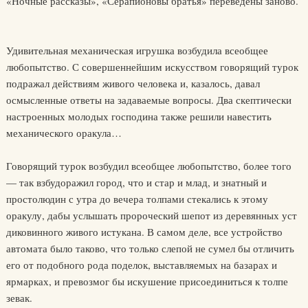
«Ночные рассказы», «Серапионовы братья» переведены заново.
Удивительная механическая игрушка возбудила всеобщее
любопытство. С совершеннейшим искусством говорящий турок
подражал действиям живого человека и, казалось, давал
осмысленные ответы на задаваемые вопросы. Два скептически
настроенных молодых господина также решили навестить
механического оракула…
Говорящий турок возбудил всеобщее любопытство, более того
— так взбудоражил город, что и стар и млад, и знатный и
простолюдин с утра до вечера толпами стекались к этому
оракулу, дабы услышать пророческий шепот из деревянных уст
диковинного живого истукана. В самом деле, все устройство
автомата было таково, что только слепой не сумел бы отличить
его от подобного рода поделок, выставляемых на базарах и
ярмарках, и превозмог бы искушение присоединиться к толпе
зевак.