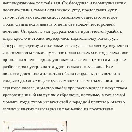
непринужденнее тот себя вел. Он беседовал и перешучивался с
посетителями в самом отдаленном углу, предоставив куклу
самой себе как вполне самостоятельное существо, которое
может двигаться и давать ответы без всякой посторонней
помощи. Он даже не мог удержаться от иронической улыбки,
когда кресло и столик подверглись тщательному осмотру, а
фигура, передвинутая поближе к свету, — пытливому изучению
с применением очков и увеличительных стекол и когда механики
пришли наконец к единодушному заключению, что сам черт не
разберет, как устроена эта удивительная штуковина. Все
попытки докопаться до истины были напрасны, и гипотеза о
том, что дыхание из уст куклы может нагнетаться с помощью
скрытого насоса, а мастер якобы прекрасно владеет искусством
чревовещания, была тут же отброшена, поскольку в тот самый
момент, когда турок изрекал свой очередной приговор, мастер
громко и внятно разговаривал с кем-либо из посетителей.