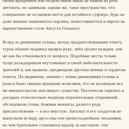
своим вращением или бездействием никак не влияли на речь
автомата, но занимали, однако же, такое пространство, что
совершенно не оставляли места для потайного суфлера, будь он
даже меньше знаменитого карлика, поместившегося в пироге на
пиршественном столе Августа Сильного.
Вслед за движением головы, всегда предшествовавшим ответу,
турок обычно подымал правую руку, либо грозил пальцем, или
же как бы отмахивался от вопроса. Подобные жесты только
пуще раззадоривали неутомимых в своей любознательности
зрителей и, как правило, предвещали двусмысленные и сердитые
ответы. По-видимому, именно с этими движениями головы и
руки и было связано вращение колесиков, что не исключало все
же вмешательства мыслящего существа. Посетители терялись в
догадках относительно медиума поразительных откровений,
обследовали стены, боковые комнаты, разного рода
приспособления — и все впустую. Автомат и его создателя не
выпускали из виду аргусовы очи превосходнейших механиков,
но чем бдительнее становился надзор за мастером, тем