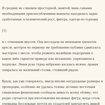
В средине не слишком просторной, занятой лишь самыми
необходимыми приспособлениями комнаты находилась ладно
сработанная, в человеческий рост, фигура, одетая по-турецки
[1]
и с отменным вкусом. Она восседала на низеньком треногом
кресле, которое по первому же требованию публики сдвигалось
мастером с места, чтобы развеять малейшие подозрения о
каком-либо скрытом приводе или механизме, упрятанном в
подполье. Левая рука турка небрежно касалась колена, правая
опиралась на маленький столик, стоявший рядом.
Кукла, как уже говорилось, имела вполне натуральные размеры и
пропорции, особенно же удалась голова: истинно восточная
смышленая физиономия сообщала живость всему облику, что
редко случается при изготовлении восковых фигур, когда столь
очевидны бессильные потуги их создателей запечатлеть живой