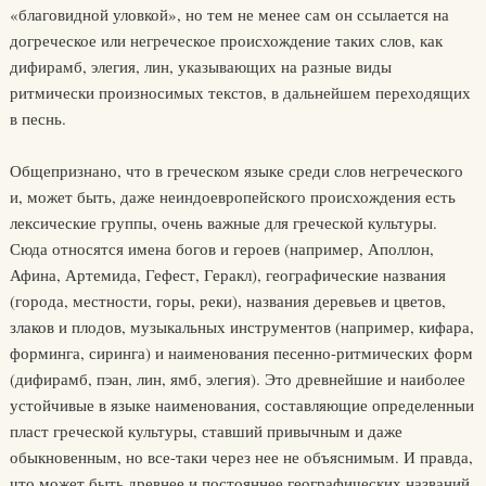
«благовидной уловкой», но тем не менее сам он ссылается на
догреческое или негреческое происхождение таких слов, как
дифирамб, элегия, лин, указывающих на разные виды
ритмически произносимых текстов, в дальнейшем переходящих
в песнь.
Общепризнано, что в греческом языке среди слов негреческого
и, может быть, даже неиндоевропейского происхождения есть
лексические группы, очень важные для греческой культуры.
Сюда относятся имена богов и героев (например, Аполлон,
Афина, Артемида, Гефест, Геракл), географические названия
(города, местности, горы, реки), названия деревьев и цветов,
злаков и плодов, музыкальных инструментов (например, кифара,
форминга, сиринга) и наименования песенно-ритмических форм
(дифирамб, пэан, лин, ямб, элегия). Это древнейшие и наиболее
устойчивые в языке наименования, составляющие определенныи
пласт греческой культуры, ставший привычным и даже
обыкновенным, но все-таки через нее не объяснимым. И правда,
что может быть древнее и постояннее географических названий,