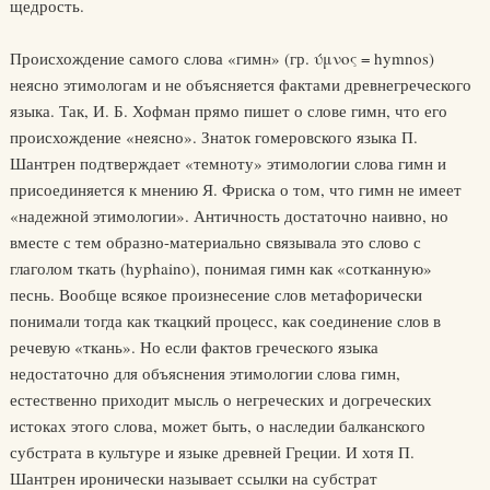
щедрость.
Происхождение самого слова «гимн» (гр. ύμνος = hymnos)
неясно этимологам и не объясняется фактами древнегреческого
языка. Так, И. Б. Хофман прямо пишет о слове гимн, что его
происхождение «неясно». Знаток гомеровского языка П.
Шантрен подтверждает «темноту» этимологии слова гимн и
присоединяется к мнению Я. Фриска о том, что гимн не имеет
«надежной этимологии». Античность достаточно наивно, но
вместе с тем образно-материально связывала это слово с
глаголом ткать (hyphaino), понимая гимн как «сотканную»
песнь. Вообще всякое произнесение слов метафорически
понимали тогда как ткацкий процесс, как соединение слов в
речевую «ткань». Но если фактов греческого языка
недостаточно для объяснения этимологии слова гимн,
естественно приходит мысль о негреческих и догреческих
истоках этого слова, может быть, о наследии балканского
субстрата в культуре и языке древней Греции. И хотя П.
Шантрен иронически называет ссылки на субстрат