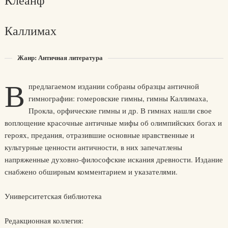
Клеанф
Каллимах
Жанр: Античная литература
В
предлагаемом издании собраны образцы античной
гимнографии: гомеровские гимны, гимны Каллимаха,
Прокла, орфические гимны и др. В гимнах нашли свое
воплощение красочные античные мифы об олимпийских богах и
героях, предания, отразившие основные нравственные и
культурные ценности античности, в них запечатлены
напряженные духовно-философские искания древности. Издание
снабжено обширным комментарием и указателями.
Университетская библиотека
Редакционная коллегия: