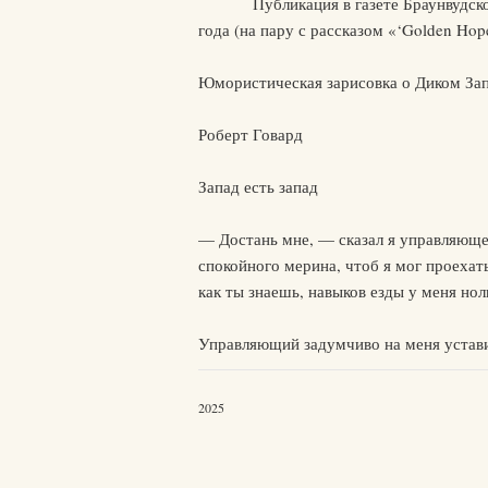
Публикация в газете Браунвудско
года (на пару с рассказом «‘Golden Hope
Юмористическая зарисовка о Диком Зап
Роберт Говард
Запад есть запад
— Достань мне, — сказал я управляюще
спокойного мерина, чтоб я мог проехат
как ты знаешь, навыков езды у меня но
Управляющий задумчиво на меня устави
2025