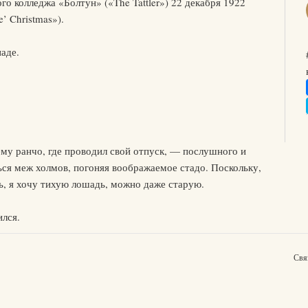
го колледжа «Болтун» («The Tattler») 22 декабря 1922
’ Christmas»).
аде.
му ранчо, где проводил свой отпуск, — послушного и
ься меж холмов, погоняя воображаемое стадо. Поскольку,
ль, я хочу тихую лошадь, можно даже старую.
лся.
Свя