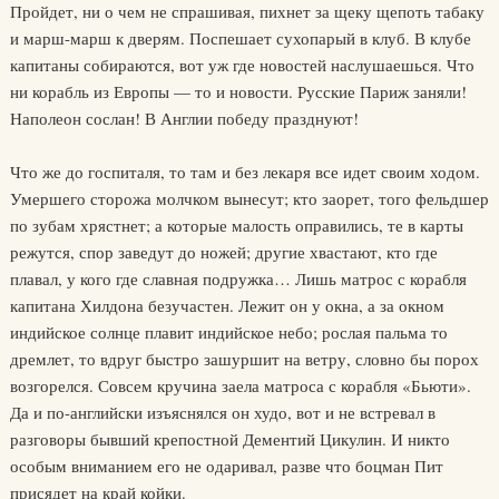
Пройдет, ни о чем не спрашивая, пихнет за щеку щепоть табаку
и марш-марш к дверям. Поспешает сухопарый в клуб. В клубе
капитаны собираются, вот уж где новостей наслушаешься. Что
ни корабль из Европы — то и новости. Русские Париж заняли!
Наполеон сослан! В Англии победу празднуют!
Что же до госпиталя, то там и без лекаря все идет своим ходом.
Умершего сторожа молчком вынесут; кто заорет, того фельдшер
по зубам хрястнет; а которые малость оправились, те в карты
режутся, спор заведут до ножей; другие хвастают, кто где
плавал, у кого где славная подружка… Лишь матрос с корабля
капитана Хилдона безучастен. Лежит он у окна, а за окном
индийское солнце плавит индийское небо; рослая пальма то
дремлет, то вдруг быстро зашуршит на ветру, словно бы порох
возгорелся. Совсем кручина заела матроса с корабля «Бьюти».
Да и по-английски изъяснялся он худо, вот и не встревал в
разговоры бывший крепостной Дементий Цикулин. И никто
особым вниманием его не одаривал, разве что боцман Пит
присядет на край койки.