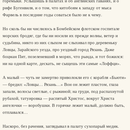
горемыки. Услышишь в палатах и об английских гаванях, и о
рифе Бугенвиля, и о том, что китобоям к западу от мыса
Фарвель в последние годы соваться было не к чему.
Но сколь бы ни числилось в Бомбейском флотском госпитале
морских бродяг, где бы ни носили их прежде волны, ветер и
судьбина, никто из них слыхом не слыхивал про деревеньку
Ловцы, Зарайского уезда, про уездный город Рязань. Даже
боцман Пит, позеленевший в морях, что рында, и тот божился:
ни на одной карте, дескать, не сыщешь эти самые «Лоффци».
А малый — чуть не замертво приволокли его с корабля «Бьюти»
— бредил: «Ловцы… Рязань…» Вон он лежит пластом, глаза
запали, волосы светлые, с рыжиной; на груди, под распахнутой
рубахой, татуировка — распятый Христос, вокруг Христа
ангелочки — воробушки. В горячке лежит малый, должно быть,
отплавался…
Наскоро, без рачения, заглядывал в палату сухопарый медик.