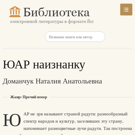
ЮАР наизнанку
Доманчук Наталия Анатольевна
Жанр: Прочий юмор
Ю
АР не зря называют страной радуги: разнообразный
спектр народов и культур, заселивших эту страну,
напоминает разноцветные лучи радуги. Так построена