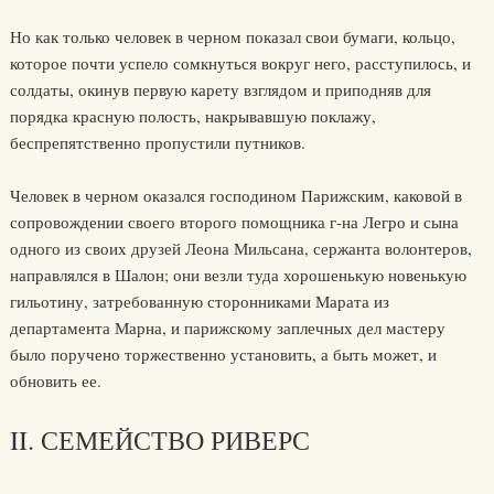
Но как только человек в черном показал свои бумаги, кольцо,
которое почти успело сомкнуться вокруг него, расступилось, и
солдаты, окинув первую карету взглядом и приподняв для
порядка красную полость, накрывавшую поклажу,
беспрепятственно пропустили путников.
Человек в черном оказался господином Парижским, каковой в
сопровождении своего второго помощника г-на Легро и сына
одного из своих друзей Леона Мильсана, сержанта волонтеров,
направлялся в Шалон; они везли туда хорошенькую новенькую
гильотину, затребованную сторонниками Марата из
департамента Марна, и парижскому заплечных дел мастеру
было поручено торжественно установить, а быть может, и
обновить ее.
II. СЕМЕЙСТВО РИВЕРС