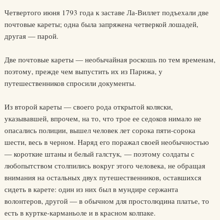
Четвертого июня 1793 года к заставе Ла-Виллет подъехали две
почтовые кареты; одна была запряжена четверкой лошадей,
другая — парой.
Две почтовые кареты — необычайная роскошь по тем временам,
поэтому, прежде чем выпустить их из Парижа, у
путешественников спросили документы.
Из второй кареты — своего рода открытой коляски,
указывавшей, впрочем, на то, что трое ее седоков нимало не
опасались полиции, вышел человек лет сорока пяти-сорока
шести, весь в черном. Наряд его поражал своей необычностью
— короткие штаны и белый галстук, — поэтому солдаты с
любопытством столпились вокруг этого человека, не обращая
внимания на остальных двух путешественников, оставшихся
сидеть в карете: один из них был в мундире сержанта
волонтеров, другой — в обычном для простолюдина платье, то
есть в куртке-карманьоле и в красном колпаке.