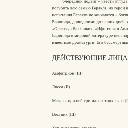
очередной подвиг – увести оттуда
погубить всю семью Геракла, но герой в
испытания Геракла не кончаются – бог
Еврипида, дошедшими до наших дней, 
«Орест», «Вакханки», «Ифигения в Авл
Еврипида в мировой литературе неоспо
известные драматурги. Его бессмертные
ДЕЙСТВУЮЩИЕ ЛИЦА
Амфитрион (III)
Лисса (II)
Мегара, при ней три малолетних сына (I
Вестник (III)
Хор фиванских старцев