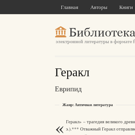
Главная
Авторы
Книги
Геракл
Еврипид
Жанр: Античная литература
«
Геракл» – трагедия великого древ
э.).*** Отважный Геракл отправля