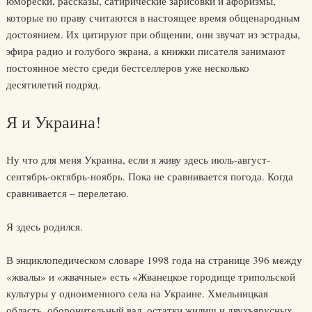
юморески, рассказы, сатирические зарисовки и афоризмы,
которые по праву считаются в настоящее время общенародным
достоянием. Их цитируют при общении, они звучат из эстрады,
эфира радио и голубого экрана, а книжки писателя занимают
постоянное место среди бестселлеров уже несколько
десятилетий подряд.
Я и Украина!
Ну что для меня Украина, если я живу здесь июль-август-
сентябрь-октябрь-ноябрь. Пока не сравнивается погода. Когда
сравнивается – перелетаю.
Я здесь родился.
В энциклопедическом словаре 1998 года на странице 396 между
«жвалы» и «жвачные» есть «Жванецкое городище трипольской
культуры у одноименного села на Украине. Хмельницкая
область, оборонительный вал, остатки жилищ и двухъярусных