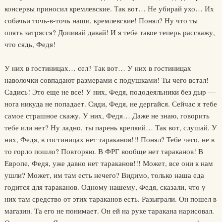
консервы приносил кремлевские. Так вот… Не убирай ухо… Их
собачьи точь-в-точь наши, кремлевские! Понял? Ну что ты
опять затрясся? Допивай давай! И я тебе такое теперь расскажу,
что сядь, Федя!
У них в гостиницах… сел? Так вот… У них в гостиницах
наволочки совпадают размерами с подушками! Ты чего встал!
Садись! Это еще не все! У них, Федя, пододеяльники без дыр —
нога никуда не попадает. Сиди, Федя, не дергайся. Сейчас я тебе
самое страшное скажу. У них, Федя… Даже не знаю, говорить
тебе или нет? Ну ладно, ты парень крепкий… Так вот, слушай. У
них, Федя, в гостиницах нет тараканов!!! Понял? Тебе чего, не в
то горло пошло? Повторяю. В ФРГ вообще нет тараканов! В
Европе, Федя, уже давно нет тараканов!!! Может, все они к нам
ушли? Может, им там есть нечего? Видимо, только наша еда
годится для тараканов. Одному нашему, Федя, сказали, что у
них там средство от этих тараканов есть. Разыграли. Он пошел в
магазин. Та его не понимает. Он ей на руке таракана нарисовал.