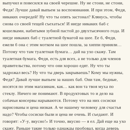
выпучил и повесился на своей черешне. Ну не стони, не стони,
Федя! Лучше давай выпьем за воспоминания. И при этом, Федя,
никаких очередей! Ну что ты опять застонал? Клянусь, чтобы
снова со своей тещей съехаться! И нигде никаких баб с
кошелками, набитыми зубной пастой до двухтысячного года. И
нигде никаких баб с туалетной бумагой на шее. Ее б, Федя,
ежели б она с этим мотком на шее пошла, за хиппи приняли…
Потому что там туалетная бумага… дай на ухо скажу. Там
туалетная бумага, Федя, есть для всех, а не только для членов
правительства, потому что они хорошо едят. Ну что ты
задрожал весь? Ну что ты дверь закрываешь? Кому мы нужны,
Федя? Давай лучше выпьем за наших баб. Они там, бедные,
носятся по этим магазинам, как… как вон та твоя муха по
стеклу. Ничего не понимают. В продуктовых то и дело на
собачьи консервы нарываются. Потому что на них сосиски
нарисованы и цена низкая. А че нашему человеку для счастья
надо? Чтобы сосиски были и цена не очень. И съедают. И
говорят: «У-у, вкусно!» И точно, вкусно — я ел. Дай еще на ухо
скажу. Раньше такие только однажды пробовал, когда деверь