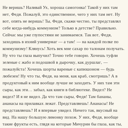
Не веришь? Наливай Ух, хороша самогонка! Такой у них там
нет, Федя. Пожалуй, это единственное, чего у них там нет. Ну
вот, опять не веришь! Ты, Федя, скажи честно, ты представлял
себе когда-нибудь коммунизм? Только в детстве? Правильно.
Сейчас мы уже глупостями не занимаемся. Так вот, Федя,
заходишь в ихний универмаг — а там! — на каждой полке по
коммунизму! Клянусь! Хоть век мне сахар по талонам получать.
Ну что ты глаза выпучил? Точно тебе говорю. Хочешь туфли
зеленые с жабо и подошвой в дырочку, как дуршлаг, —
пожалуйста! Хочешь шорты вареные с капюшоном — будь
любезен! Ну что ты, Федя, на меня, как краб, смотришь? А в
продуктовый к ним вообще лучше не заходить. У них там эти
сыры, как эти… забыл, как книги в библиотеке. Видел? Не
видел? И я не видел. Да что там сыры, Федя! Там бананы,
ананасы на прилавках лежат. Представляешь! Ананасы! Не
представляешь? И я впервые увидел. Ничего так, вкусный на
вид. На нашу большую лимонку похож. У них, Федя, вообще
такие фрукты есть, глядя на которые Мичурин бы глаза, как ты,