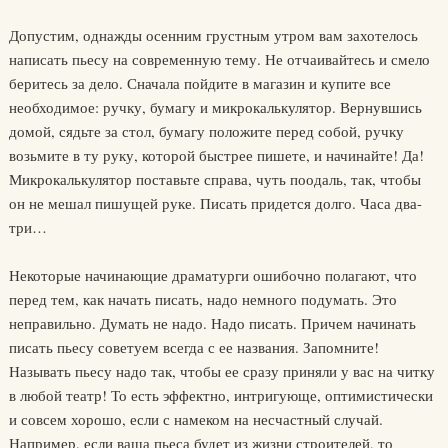
Допустим, однажды осенним грустным утром вам захотелось
написать пьесу на современную тему. Не отчаивайтесь и смело
беритесь за дело. Сначала пойдите в магазин и купите все
необходимое: ручку, бумагу и микрокалькулятор. Вернувшись
домой, сядьте за стол, бумагу положите перед собой, ручку
возьмите в ту руку, которой быстрее пишете, и начинайте! Да!
Микрокалькулятор поставьте справа, чуть поодаль, так, чтобы
он не мешал пишущей руке. Писать придется долго. Часа два-
три…
Некоторые начинающие драматурги ошибочно полагают, что
перед тем, как начать писать, надо немного подумать. Это
неправильно. Думать не надо. Надо писать. Причем начинать
писать пьесу советуем всегда с ее названия. Запомните!
Называть пьесу надо так, чтобы ее сразу приняли у вас на читку
в любой театр! То есть эффектно, интригующе, оптимистически
и совсем хорошо, если с намеком на несчастный случай.
Например, если ваша пьеса будет из жизни строителей, то