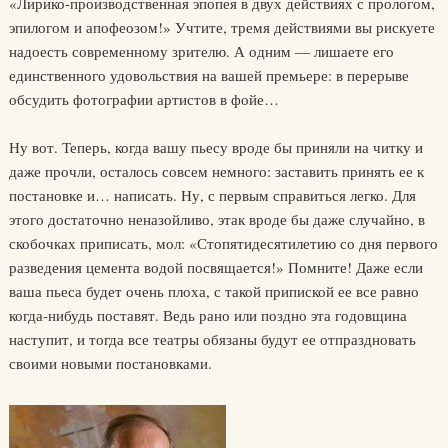
«Лирико-производственная эпопея в двух действиях с прологом,
эпилогом и апофеозом!» Учтите, тремя действиями вы рискуете
надоесть современному зрителю. А одним — лишаете его
единственного удовольствия на вашей премьере: в перерыве
обсудить фотографии артистов в фойе…
Ну вот. Теперь, когда вашу пьесу вроде бы приняли на читку и
даже прочли, осталось совсем немного: заставить принять ее к
постановке и… написать. Ну, с первым справиться легко. Для
этого достаточно неназойливо, этак вроде бы даже случайно, в
скобочках приписать, мол: «Стопятидесятилетию со дня первого
разведения цемента водой посвящается!» Помните! Даже если
ваша пьеса будет очень плоха, с такой припиской ее все равно
когда-нибудь поставят. Ведь рано или поздно эта годовщина
наступит, и тогда все театры обязаны будут ее отпраздновать
своими новыми постановками.