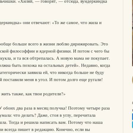
альчишки. «Хиляй, — говорят, — отсюда, вундеркиндка
деркиндка» они отвечают: «То же самое, что жила и
вообще больше всего в жизни люблю дирижировать. Это
еской философфии и ядерной физики. И потом с чего бы
 кукла, и та вся обтрепалась. А новую мама не покупает.
олжна быть похожа на остальных детей». Недавно, когда
атегорически заявила ей, что никогда больше не буду
й поставили меня в угол. И потом долго еще ругали!
жить также, как твои родители?»
У обоих два раза в месяц получка! Поэтому четыре раза
ала: что делать? Даже, стоя в углу, перечитала
шла. Тогда и решила написать вам. Потому что наша
и всегда пишет в редакцию. Конечно, если вы