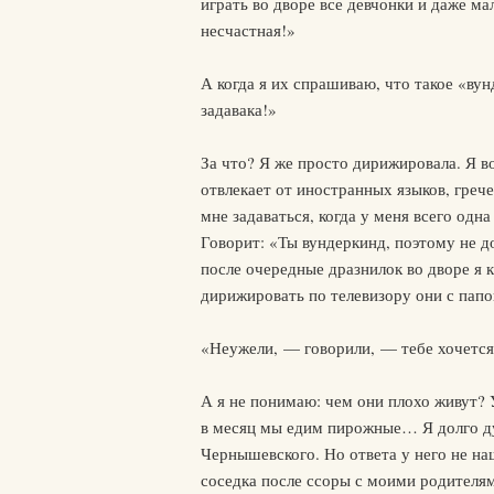
играть во дворе все девчонки и даже м
несчастная!»
А когда я их спрашиваю, что такое «вун
задавака!»
За что? Я же просто дирижировала. Я 
отвлекает от иностранных языков, греч
мне задаваться, когда у меня всего одна
Говорит: «Ты вундеркинд, поэтому не д
после очередные дразнилок во дворе я к
дирижировать по телевизору они с папо
«Неужели, — говорили, — тебе хочется 
А я не понимаю: чем они плохо живут? 
в месяц мы едим пирожные… Я долго дум
Чернышевского. Но ответа у него не на
соседка после ссоры с моими родителям