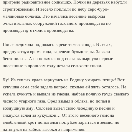
пригрело радиоактивное солнышко. Почки на деревьях набухли
стрептококками. И весело поплыли по небу серо-буро-
малиновые облачка. Это начались весенние выбросы
очистительных сооружений головного производства по
производству отходов производства.
После ледохода поднялась в реке тяжелая вода. В лесах,
предчувствуя время года, заревели бульдозеры. Завыли
бензопилы… А на полях из-под снега вынырнули первые
посеянные в прошлом году детали сельхозтехники.
Чу! Из теплых краев вернулись на Родину умирать птицы! Вот
кукушка сама себе задала вопрос, сколько ей жить осталось. Не
успела кукнуть и выпала из гнезда, набрав полную грудь свежего
лесного угарного газа. Орел взмыл в облака, но попал в
воздушную яму. Соловей вывел свою лебединую песню и
гикнулся вслед за кукушкой… От этого весеннего гомона
влюбленный крот попытался поглубже зарыться в землю, но
наткнулся на кабель высокого напряжения.