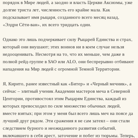
порядок в Мире людей, а заодно и власть Церкви Аксиомы, уже
долгие триста лет, численность его крайне мала. Как
подсказывает имя рыцаря, созданного всего месяц назад,
«Элдри Сёти-ван», их всего тридцать один.
Однако это лишь подчеркивает силу Рыцарей Единства и страх,
который они внушают; этих воинов ни в коем случае нельзя
недооценивать. Несмотря на то, что их меньше, чем даже в
полной рейд-группе в SAO или ALO, они беспрерывно отбивают
нападения на Мир людей с огромной Темной Территории.
Я, Кирито, ранее известный как «Битер» и «Черный мечник», а
сейчас – элитный ученик Академии мастеров меча в Северной
Центории, противостоял этим Рыцарям Единства, каждый из
которых превосходил по силе множество обычных людей,
вместе взятых; при этом у меня был всего лишь меч на поясе да
лучший друг рядом. Эти сражения я не сам затеял – они стали
следствием бурного и неожиданного развития событий,
включавшего в себя арест, заточение и побег из тюрьмы. Теперь,