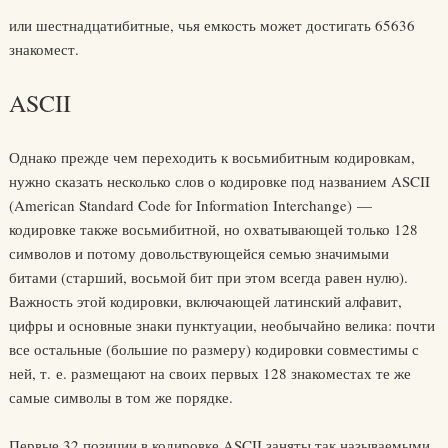
или шестнадцатибитные, чья емкость может достигать 65636
знакомест.
ASCII
Однако прежде чем переходить к восьмибитным кодировкам,
нужно сказать несколько слов о кодировке под названием ASCII
(American Standard Code for Information Interchange) —
кодировке также восьмибитной, но охватывающей только 128
символов и потому довольствующейся семью значимыми
битами (старший, восьмой бит при этом всегда равен нулю).
Важность этой кодировки, включающей латинский алфавит,
цифры и основные знаки пунктуации, необычайно велика: почти
все остальные (большие по размеру) кодировки совместимы с
ней, т. е. размещают на своих первых 128 знакоместах те же
самые символы в том же порядке.
Первые 32 позиции в кодировке ASCII заняты так называемыми