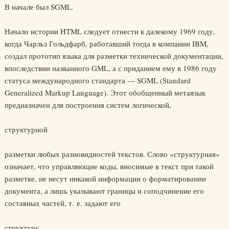
В начале был SGML.
Начало истории HTML следует отнести к далекому 1969 году,
когда Чарльз Гольдфарб, работавший тогда в компании IBM,
создал прототип языка для разметки технической документации,
впоследствии названного GML, а с приданием ему в 1986 году
статуса международного стандарта — SGML (Standard
Generalized Markup Language). Этот обобщенный метаязык
предназначен для построения систем логической,
структурной
разметки любых разновидностей текстов. Слово «структурная»
означает, что управляющие коды, вносимые в текст при такой
разметке, не несут никакой информации о форматировании
документа, а лишь указывают границы и соподчинение его
составных частей, т. е. задают его
структуру.