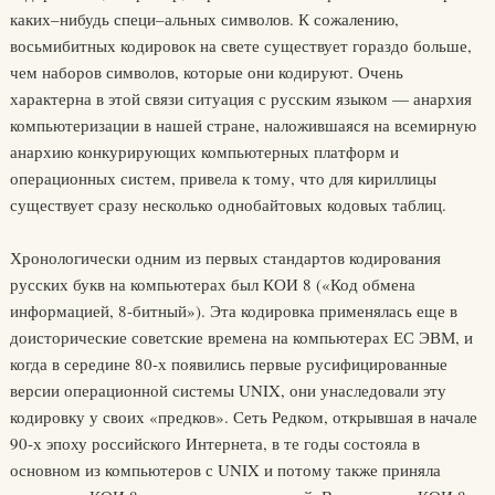
каких–нибудь специ–альных символов. К сожалению,
восьмибитных кодировок на свете существует гораздо больше,
чем наборов символов, которые они кодируют. Очень
характерна в этой связи ситуация с русским языком — анархия
компьютеризации в нашей стране, наложившаяся на всемирную
анархию конкурирующих компьютерных платформ и
операционных систем, привела к тому, что для кириллицы
существует сразу несколько однобайтовых кодовых таблиц.
Хронологически одним из первых стандартов кодирования
русских букв на компьютерах был КОИ 8 («Код обмена
информацией, 8-битный»). Эта кодировка применялась еще в
доисторические советские времена на компьютерах ЕС ЭВМ, и
когда в середине 80‑х появились первые русифицированные
версии операционной системы UNIX, они унаследовали эту
кодировку у своих «предков». Сеть Редком, открывшая в начале
90‑х эпоху российского Интернета, в те годы состояла в
основном из компьютеров с UNIX и потому также приняла