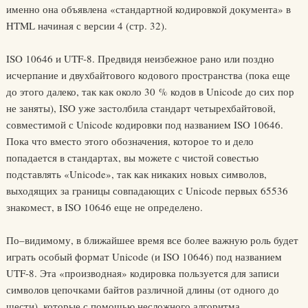
именно она объявлена «стандартной кодировкой документа» в
HTML начиная с версии 4 (стр. 32).
ISO 10646 и UTF‑8. Предвидя неизбежное рано или поздно
исчерпание и двухбайтового кодового пространства (пока еще
до этого далеко, так как около 30 % кодов в Unicode до сих пор
не заняты), ISO уже застолбила стандарт четырехбайтовой,
совместимой с Unicode кодировки под названием ISO 10646.
Пока что вместо этого обозначения, которое то и дело
попадается в стандартах, вы можете с чистой совестью
подставлять «Unicode», так как никаких новых символов,
выходящих за границы совпадающих с Unicode первых 65536
знакомест, в ISO 10646 еще не определено.
По–видимому, в ближайшее время все более важную роль будет
играть особый формат Unicode (и ISO 10646) под названием
UTF‑8. Эта «производная» кодировка пользуется для записи
символов цепочками байтов различной длины (от одного до
шести), которые с помощью несложного алгоритма