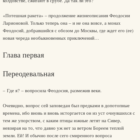
колдовстве, сжигают в срубе. Да так ли это?
«Потешная ракета» – продолжение жизнеописания Феодосии
Ларионовой. Только теперь она – и не она вовсе, а монах
Феодосий, добравшийся с обозом до Москвы, где ждет его (ее)
новая череда необыкновенных приключений…
Глава первая
Переодевальная
– Где я? – вопросила Феодосия, размежив веки.
Очевидно, вопрос сей заповедан был предками в допотопные
времена, ибо вновь и вновь исторгается он из уст очнувшихся с
тем же упорством, с каким птицы южные летят на Сивер,
невзирая на то, что давно уж нет за ветром Бореем теплой
земли. Ей! И обычно после сего смиренного вопроса