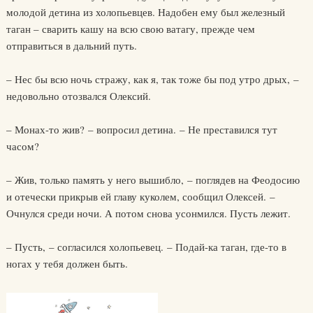
молодой детина из холопьевцев. Надобен ему был железный
таган – сварить кашу на всю свою ватагу, прежде чем
отправиться в дальний путь.
– Нес бы всю ночь стражу, как я, так тоже бы под утро дрых, –
недовольно отозвался Олексий.
– Монах-то жив? – вопросил детина. – Не преставился тут
часом?
– Жив, только память у него вышибло, – поглядев на Феодосию
и отечески прикрыв ей главу куколем, сообщил Олексей. –
Очнулся среди ночи. А потом снова усонмился. Пусть лежит.
– Пусть, – согласился холопьевец. – Подай-ка таган, где-то в
ногах у тебя должен быть.