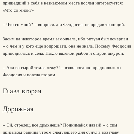
пришедший в себя в незнакомом месте вослед интересуется:
«Что со мной?»
– Что со мной? – вопросила и Феодосия, не предав традиций.
Засим на некоторое время замолчала, ибо ритуал был исчерпан
– о чем и у кого еще вопрошати, она не знала. Посему Феодосия
приподнялась и села. Пахло вяленой рыбой и старой шкурой.
– Али во сырой земле лежу?! – взволнованно предположила
Феодосия и повела взором.
Глава вторая
Дорожная
– Эй, стрелец, все дрыхнешь? Поднимайся давай! – с сим
призывом ранним утром следующего дня сунул в воз главу