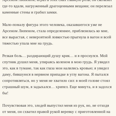
где-то вдали, нагруженный драгоценными вещами; он перелезал
каменные стены и грабил замки.
Мало-помалу фигура этого человека, оказавшегося уже не
Арсеном Люпеном, стала определеннее, приблизилась ко мне,
все вырастая, с невероятной ловкостью прыгнула в вагон и всей
тяжестью упала мне на грудь.
Резкая боль… раздирающий душу крик… и я проснулся. Мой
спутник душил меня, упираясь коленом в мою грудь. Я увидел
это, как в тумане, так как глаза мои налились кровью; я увидел
даму, бившуюся в нервном припадке в углу вагона. Я пытался
сопротивляться, но у меня не хватило сил: в моей голове стоял
страшный шум, я задыхался… хрипел. Еще минута, и я задохся
бы!
Почувствовав это, злодей выпустил меня из рук, но, не отходя
от меня, он схватил правой рукой веревку с приготовленной на