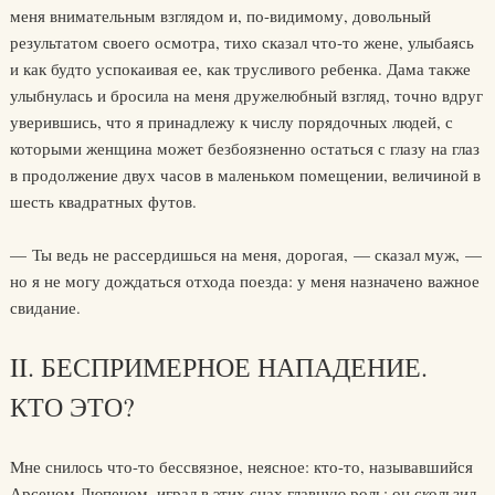
меня внимательным взглядом и, по-видимому, довольный
результатом своего осмотра, тихо сказал что-то жене, улыбаясь
и как будто успокаивая ее, как трусливого ребенка. Дама также
улыбнулась и бросила на меня дружелюбный взгляд, точно вдруг
уверившись, что я принадлежу к числу порядочных людей, с
которыми женщина может безбоязненно остаться с глазу на глаз
в продолжение двух часов в маленьком помещении, величиной в
шесть квадратных футов.
— Ты ведь не рассердишься на меня, дорогая, — сказал муж, —
но я не могу дождаться отхода поезда: у меня назначено важное
свидание.
II. БЕСПРИМЕРНОЕ НАПАДЕНИЕ.
КТО ЭТО?
Мне снилось что-то бессвязное, неясное: кто-то, называвшийся
Арсеном Люпеном, играл в этих снах главную роль; он скользил