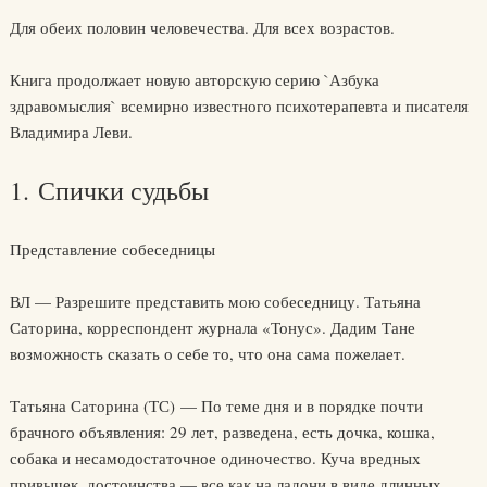
Для обеих половин человечества. Для всех возрастов.
Книга продолжает новую авторскую серию `Азбука
здравомыслия` всемирно известного психотерапевта и писателя
Владимира Леви.
1. Спички судьбы
Представление собеседницы
ВЛ — Разрешите представить мою собеседницу. Татьяна
Саторина, корреспондент журнала «Тонус». Дадим Тане
возможность сказать о себе то, что она сама пожелает.
Татьяна Саторина (ТС) — По теме дня и в порядке почти
брачного объявления: 29 лет, разведена, есть дочка, кошка,
собака и несамодостаточное одиночество. Куча вредных
привычек, достоинства — все как на ладони в виде длинных