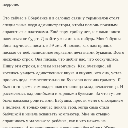
перроне.
Это сейчас в Сбербанке и в салонах связи у терминалов стоят
специальные люди администраторы, чтобы помочь пожилым
справиться с платежами. Ещё пару-тройку лет, и с нами никто
нянчиться не будет. Давайте уж сами как-нибудь. Моя бабушка
Зина научилась писать в 59 лет. Я помню, как нам пришло
письмо от неё, написанное корявыми печатными буквами. Всего
несколько строк. Она писала, что любит нас, что соскучилась.
Пишу эти строки, и слёзы навернулись. Как, очевидно, ей
хотелось увидеть единственных внука и внучку, что она, устав
просить деда, самостоятельно по Букварю освоила грамоту. Я
была в то время самонадеянная отличница-младшеклассница. И
рассмеялась над ошибками и корявыми буквами. За что тут же
была наказана родителями. Бабушка, прости меня с опозданием
в полвека. Я только сейчас поняла тебя, когда сама стала
бабушкой и начала осваивать компьютер. Мне не стыдно
спрашивать у маленького ребёнка, как и что нажать на
клавиатуре. А подтрунивание я переношу без обиды. Жизнь –