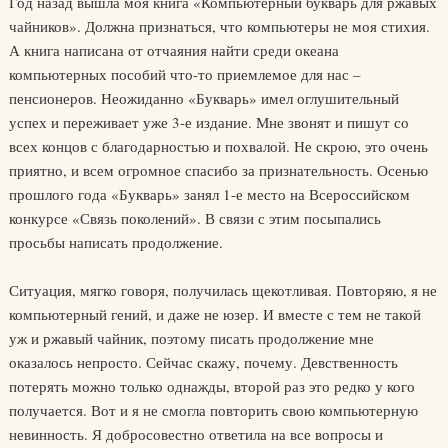
Год назад вышла моя книга «Компьютерный букварь для ржавых
чайников». Должна признаться, что компьютеры не моя стихия.
А книга написана от отчаяния найти среди океана
компьютерных пособий что-то приемлемое для нас –
пенсионеров. Неожиданно «Букварь» имел оглушительный
успех и переживает уже 3-е издание. Мне звонят и пишут со
всех концов с благодарностью и похвалой. Не скрою, это очень
приятно, и всем огромное спасибо за признательность. Осенью
прошлого года «Букварь» занял 1-е место на Всероссийском
конкурсе «Связь поколений». В связи с этим посыпались
просьбы написать продолжение.
Ситуация, мягко говоря, получилась щекотливая. Повторяю, я не
компьютерный гений, и даже не юзер. И вместе с тем не такой
уж и ржавый чайник, поэтому писать продолжение мне
оказалось непросто. Сейчас скажу, почему. Девственность
потерять можно только однажды, второй раз это редко у кого
получается. Вот и я не смогла повторить свою компьютерную
невинность. Я добросовестно ответила на все вопросы и