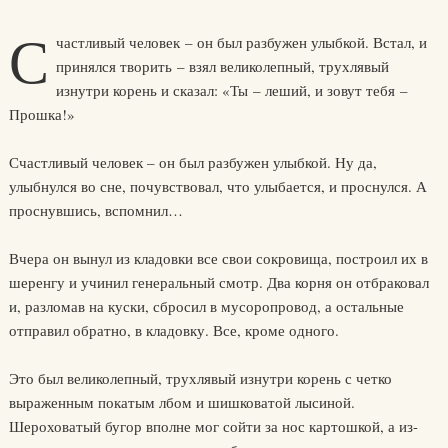
С
частливый человек – он был разбужен улыбкой. Встал, и
принялся творить – взял великолепный, трухлявый
изнутри корень и сказал: «Ты – леший, и зовут тебя –
Прошка!»
Счастливый человек – он был разбужен улыбкой. Ну да,
улыбнулся во сне, почувствовал, что улыбается, и проснулся. А
проснувшись, вспомнил…
Вчера он вынул из кладовки все свои сокровища, построил их в
шеренгу и учинил генеральный смотр. Два корня он отбраковал
и, разломав на куски, сбросил в мусоропровод, а остальные
отправил обратно, в кладовку. Все, кроме одного.
Это был великолепный, трухлявый изнутри корень с четко
выраженным покатым лбом и шишковатой лысиной.
Шероховатый бугор вполне мог сойти за нос картошкой, а из-