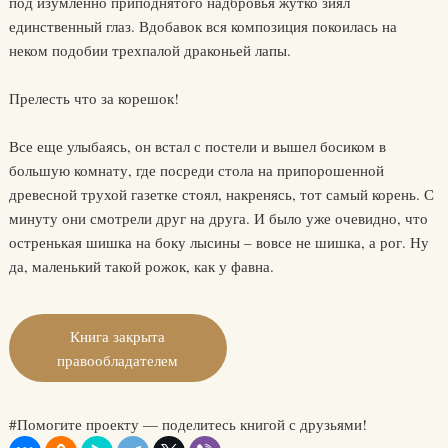
под изумленно приподнятого надбровья жутко зиял
единственный глаз. Вдобавок вся композиция покоилась на
неком подобии трехпалой драконьей лапы.
Прелесть что за корешок!
Все еще улыбаясь, он встал с постели и вышел босиком в
большую комнату, где посреди стола на припорошенной
древесной трухой газетке стоял, накренясь, тот самый корень. С
минуту они смотрели друг на друга. И было уже очевидно, что
остренькая шишка на боку лысины – вовсе не шишка, а рог. Ну
да, маленький такой рожок, как у фавна.
Книга закрыта
правообладателем
#Помогите проекту — поделитесь книгой с друзьями!